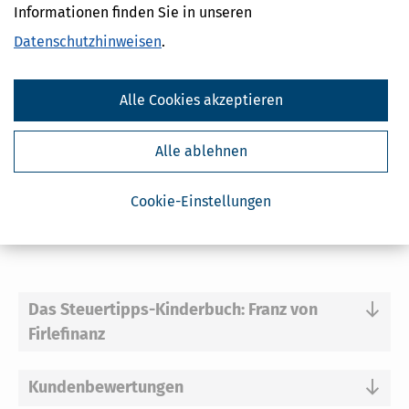
Taschenbuch
Informationen finden Sie in unseren
16,
00 €
*
Datenschutzhinweisen
.
Alle Cookies akzeptieren
In den Warenkorb
Alle ablehnen
*Preise inkl. gesetzl. MwSt.
Sofort lieferbar
Cookie-Einstellungen
zzgl. Versandkosten 1,95 €; bei Auslandsversand plus 2 €.
Das Steuertipps-Kinderbuch: Franz von
Firlefinanz
Kundenbewertungen