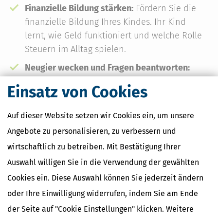
Finanzielle Bildung stärken:
Fördern Sie die
finanzielle Bildung Ihres Kindes. Ihr Kind
lernt, wie Geld funktioniert und welche Rolle
Steuern im Alltag spielen.
Neugier wecken und Fragen beantworten:
Kinder haben viele Fragen zu Themen, die
Einsatz von Cookies
sie nicht verstehen. Unser Kinderbuch über
Steuern hilft, diese Fragen zu beantworten
Auf dieser Website setzen wir Cookies ein, um unsere
und das Interesse Ihres Kindes an Themen
Angebote zu personalisieren, zu verbessern und
rund ums Geld zu wecken.
wirtschaftlich zu betreiben. Mit Bestätigung Ihrer
Auswahl willigen Sie in die Verwendung der gewählten
Cookies ein. Diese Auswahl können Sie jederzeit ändern
Erhältlich als Versandbestellung. Sofort
oder Ihre Einwilligung widerrufen, indem Sie am Ende
lieferbar.
der Seite auf "Cookie Einstellungen" klicken. Weitere