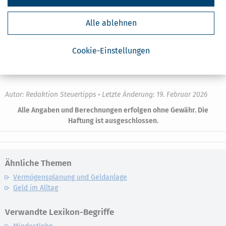
einbehalten. Die festzusetzende Jahressteuer ergibt sich erst bei
der steuerlichen Veranlagung – hier werden dann alle Einkünfte,
Abzüge und ggf. Splitting mit betrachtet.
Alle ablehnen
Cookie-Einstellungen
Erledige deine Steuer selbst – starte jetzt mit der
Steuersoftware
SteuerSparErklärung
Autor: Redaktion Steuertipps • Letzte Änderung: 19. Februar 2026
Alle Angaben und Berechnungen erfolgen ohne Gewähr. Die
Haftung ist ausgeschlossen.
Ähnliche Themen
Vermögensplanung und Geldanlage
Geld im Alltag
Verwandte Lexikon-Begriffe