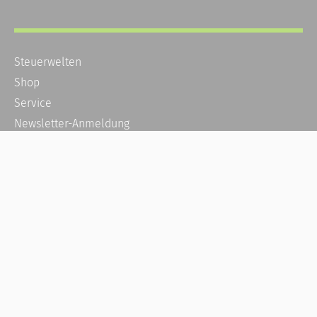
Steuerwelten
Shop
Service
Newsletter-Anmeldung
Alle News
Steuererklärung Online
Referenz
Über uns
Kontakt
Karriere
Häufige Fragen / FAQ
Kundenkonto