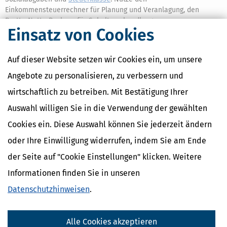
Einkommensteuerrechner für Planung und Veranlagung, den
Brutto‑Netto‑Rechner für Gehaltsverhandlungen.
Einsatz von Cookies
Wie kann ich als Ehepaar meine
Einkommensteuer berechnen?
Auf dieser Website setzen wir Cookies ein, um unsere
Angebote zu personalisieren, zu verbessern und
Rechnet eure Einkünfte zusammen und wählt – falls zutreffend –
das Ehegattensplitting.
wirtschaftlich zu betreiben. Mit Bestätigung Ihrer
Auswahl willigen Sie in die Verwendung der gewählten
Was ist das zu versteuernde Einkommen (zvE)?
Cookies ein. Diese Auswahl können Sie jederzeit ändern
Das zu versteuernde Einkommen ist die Grundlage für den
Einkommensteuertarif: Summe der Einkünfte minus Abzüge. Auf
oder Ihre Einwilligung widerrufen, indem Sie am Ende
dieser Basis berechnet der Rechner deine Jahressteuer.
der Seite auf "Cookie Einstellungen" klicken. Weitere
Warum unterscheidet sich mein monatliches
Informationen finden Sie in unseren
Netto vom Jahresergebnis?
Datenschutzhinweisen
.
Monatlich wird mit der Lohnabrechnung von deinem Gehalt
Lohnsteuer (je nach
Steuerklasse
) plus Sozialabgaben
Alle Cookies akzeptieren