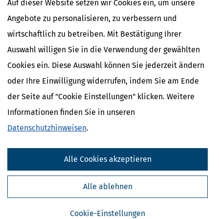
Auf dieser Website setzen wir Cookies ein, um unsere
Angebote zu personalisieren, zu verbessern und
wirtschaftlich zu betreiben. Mit Bestätigung Ihrer
Auswahl willigen Sie in die Verwendung der gewählten
Cookies ein. Diese Auswahl können Sie jederzeit ändern
oder Ihre Einwilligung widerrufen, indem Sie am Ende
Testament offiziell hinterlegen: Warum und wie?
der Seite auf "Cookie Einstellungen" klicken. Weitere
[
16.04.2025, 06:28 Uhr
]
Die Hinterlegung eines Testaments schützt
vor Verlust, Diebstahl und Fälschung und stellt sicher, dass der
Informationen finden Sie in unseren
letzte Wille des Erblassers nach dessen Tod auch tatsächlich
Datenschutzhinweisen
.
umgesetzt wird. Dies ist besonders wichtig, um Streitigkeiten unter
den Erben zu vermeiden
mehr
Alle Cookies akzeptieren
Alle ablehnen
Cookie-Einstellungen