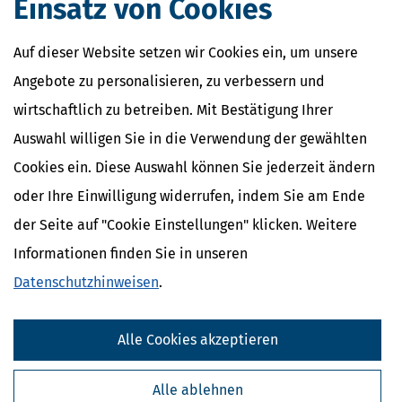
Einsatz von Cookies
Auf dieser Website setzen wir Cookies ein, um unsere
Angebote zu personalisieren, zu verbessern und
wirtschaftlich zu betreiben. Mit Bestätigung Ihrer
Der Pflichtteil im Erbrecht: kurz&konkret!
Auswahl willigen Sie in die Verwendung der gewählten
Gesetzlich steht es dem Erblasser – also demjenigen, der etwas zu
vererben hat – frei, Verfügungen darüber zu treffen, was mit
Cookies ein. Diese Auswahl können Sie jederzeit ändern
seinem Nachlass und Vermögen nach dem Tod gesehen soll.
oder Ihre Einwilligung widerrufen, indem Sie am Ende
mehr
der Seite auf "Cookie Einstellungen" klicken. Weitere
Informationen finden Sie in unseren
Datenschutzhinweisen
.
Alle Cookies akzeptieren
Alle ablehnen