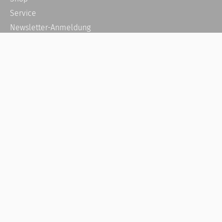
Service
Newsletter-Anmeldung
Alle News
Steuererklärung Online
Referenz
Über uns
Kontakt
Karriere
Häufige Fragen / FAQ
Kundenkonto
Kundenservice und Support
Vertrag widerrufen
Impressum
AGB