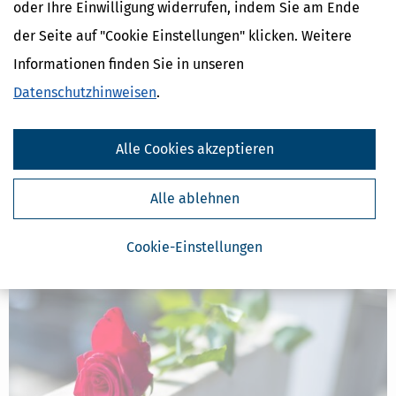
oder Ihre Einwilligung widerrufen, indem Sie am Ende
der Seite auf "Cookie Einstellungen" klicken. Weitere
Informationen finden Sie in unseren
Datenschutzhinweisen
.
Digitaler Nachlass: Grundlagen & Tipps zum digitalen Erbe
[
06.05.2026, 06:39 Uhr
]
Das digitale Erbe und digitale Vorsorge
gewinnen im Alltag zunehmend an Bedeutung. Während digitale
Alle Cookies akzeptieren
Lebensbereiche wachsen, stellen sich neue Fragen rund um die
Verwaltung und Vererbung von Online-Konten, digitalen Verträgen
und virtuellen Vermögenswerten
Alle ablehnen
mehr
Cookie-Einstellungen