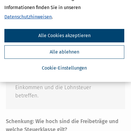
Informationen finden Sie in unseren
und Kinder,
Datenschutzhinweisen
.
Steuerklasse II: weiter entfernte Verwandte wie
Geschwister und Nichten/Neffen,
Alle Cookies akzeptieren
Steuerklasse III: alle anderen Personen
Alle ablehnen
Wichtig
Diese Steuerklassen haben
Cookie-Einstellungen
nichts mit den Steuerklassen bei der
Einkommensteuer zu tun, die das
Einkommen und die Lohnsteuer
betreffen.
Schenkung: Wie hoch sind die Freibeträge und
welche Steuerklasse gilt?