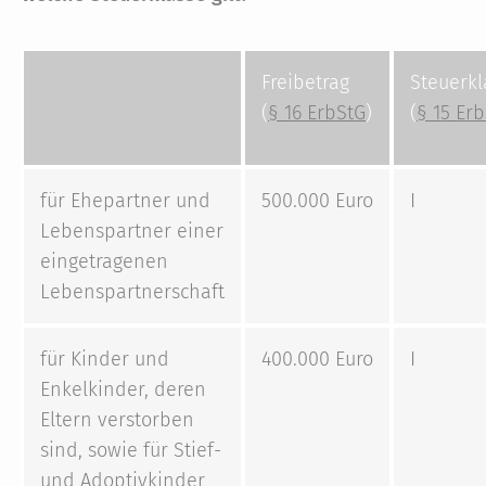
Freibetrag
Steuerkl
(
§ 16 ErbStG
)
(
§ 15 Er
für Ehepartner und
500.000 Euro
I
Lebenspartner einer
eingetragenen
Lebenspartnerschaft
für Kinder und
400.000 Euro
I
Enkelkinder, deren
Eltern verstorben
sind, sowie für Stief-
und Adoptivkinder