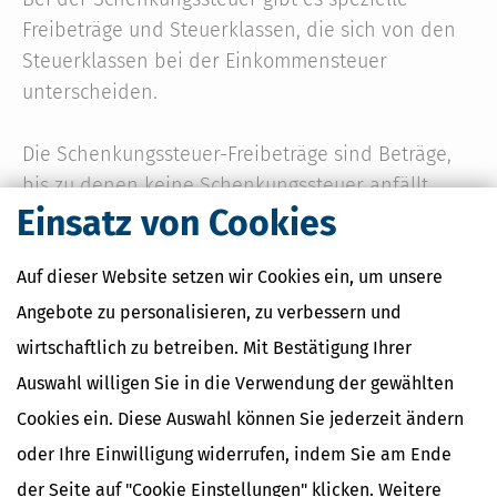
Freibeträge und Steuerklassen, die sich von den
Steuerklassen bei der Einkommensteuer
unterscheiden.
Die Schenkungssteuer-Freibeträge sind Beträge,
bis zu denen keine Schenkungssteuer anfällt.
Einsatz von Cookies
Diese Freibeträge variieren je nach
Verwandtschaftsgrad zwischen Schenker und
Auf dieser Website setzen wir Cookies ein, um unsere
Beschenktem.
Angebote zu personalisieren, zu verbessern und
Die Steuerklassen bei der Schenkungssteuer
wirtschaftlich zu betreiben. Mit Bestätigung Ihrer
bestimmen den Steuersatz und richten sich
Auswahl willigen Sie in die Verwendung der gewählten
ebenfalls nach dem Verwandtschaftsgrad. Es gibt
Cookies ein. Diese Auswahl können Sie jederzeit ändern
drei Steuerklassen:
oder Ihre Einwilligung widerrufen, indem Sie am Ende
der Seite auf "Cookie Einstellungen" klicken. Weitere
Steuerklasse I: enge Verwandte wie Ehepartner