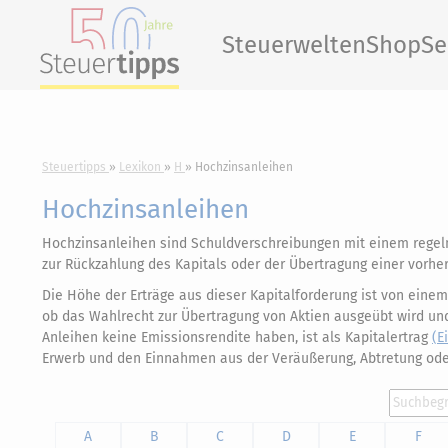
Steuerwelten
Shop
Se
Steuertipps
Lexikon
H
Hochzinsanleihen
Hochzinsanleihen
Hochzinsanleihen sind Schuldverschreibungen mit einem regel
zur Rückzahlung des Kapitals oder der Übertragung einer vorher
Die Höhe der Erträge aus dieser Kapitalforderung ist von einem
ob das Wahlrecht zur Übertragung von Aktien ausgeübt wird un
Anleihen keine Emissionsrendite haben, ist als Kapitalertrag
(E
Erwerb und den Einnahmen aus der Veräußerung, Abtretung oder
A
B
C
D
E
F