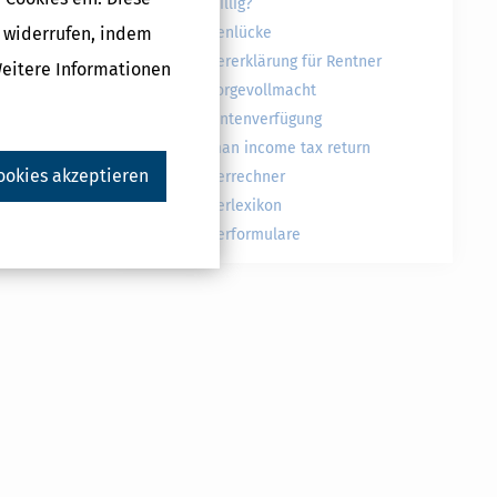
freiwillig?
g widerrufen, indem
Rentenlücke
Steuererklärung für Rentner
Weitere Informationen
Vorsorgevollmacht
Patientenverfügung
German income tax return
ookies akzeptieren
Steuerrechner
Steuerlexikon
Steuerformulare