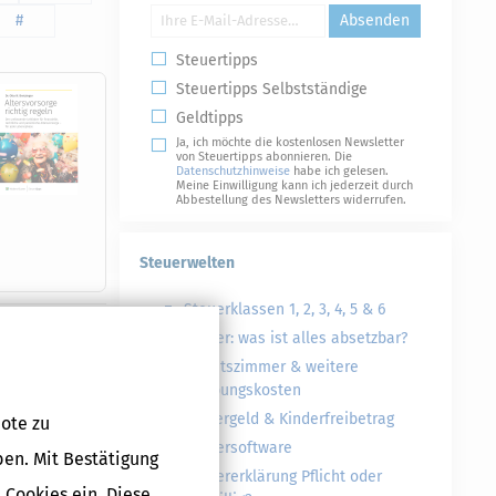
#
Absenden
Steuertipps
Steuertipps Selbstständige
Geldtipps
Ja, ich möchte die kostenlosen Newsletter
von Steuertipps abonnieren. Die
Datenschutzhinweise
habe ich gelesen.
Meine Einwilligung kann ich jederzeit durch
Abbestellung des Newsletters widerrufen.
Steuerwelten
Steuerklassen 1, 2, 3, 4, 5 & 6
Druckversion
Steuer: was ist alles absetzbar?
Arbeitszimmer & weitere
Werbungskosten
Kindergeld & Kinderfreibetrag
ote zu
gen
Steuersoftware
ben. Mit Bestätigung
Steuererklärung Pflicht oder
 Cookies ein. Diese
ion, Erklärung