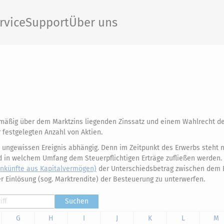
rvice
Support
Über uns
mäßig über dem Marktzins liegenden Zinssatz und einem Wahlrecht d
 festgelegten Anzahl von Aktien.
 ungewissen Ereignis abhängig. Denn im Zeitpunkt des Erwerbs steht n
d in welchem Umfang dem Steuerpflichtigen Erträge zufließen werden.
inkünfte aus Kapitalvermögen)
der Unterschiedsbetrag zwischen dem E
 Einlösung (sog. Marktrendite) der Besteuerung zu unterwerfen.
Suchen
G
H
I
J
K
L
M