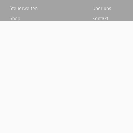
Steuerwelten
Über uns
Shop
Kontakt
Service
Karriere
Newsletter-Anmeldung
Häufige Fragen / F
Alle News
Kundenkonto
Steuererklärung Online
Kundenservice und
Referenz
Vertrag widerrufen