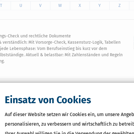
T
U
V
W
X
Y
Z
rungs-Check und rechtliche Dokumente
verständlich: Mit Vorsorge-Check, Kassensturz-Logik, Tabellen
r jede Lebensphase: Vom Berufseinstieg bis kurz vor dem
lbstständige. Aktuell & belastbar: Mit Zahlenständen und Regeln
ng.
Einsatz von Cookies
Verwandte Begriffe
Auf dieser Website setzen wir Cookies ein, um unsere Angeb
Einkünfte aus Kapitalvermö
Dividende
personalisieren, zu verbessern und wirtschaftlich zu betrei
Aktienanleihen
Ihrer Auswahl willigen Sie in die Verwendung der gewählten
Freistellungsauftrag: Definit