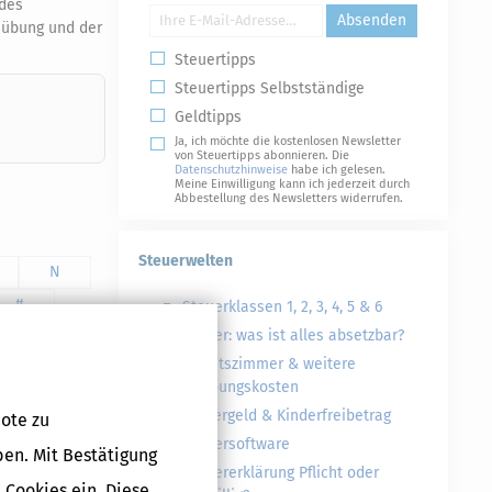
 des
Absenden
sübung und der
Steuertipps
Steuertipps Selbstständige
Geldtipps
Ja, ich möchte die kostenlosen Newsletter
von Steuertipps abonnieren. Die
Datenschutzhinweise
habe ich gelesen.
Meine Einwilligung kann ich jederzeit durch
Abbestellung des Newsletters widerrufen.
Steuerwelten
N
#
Steuerklassen 1, 2, 3, 4, 5 & 6
Steuer: was ist alles absetzbar?
Arbeitszimmer & weitere
Werbungskosten
Kindergeld & Kinderfreibetrag
ote zu
Steuersoftware
ben. Mit Bestätigung
Steuererklärung Pflicht oder
 Cookies ein. Diese