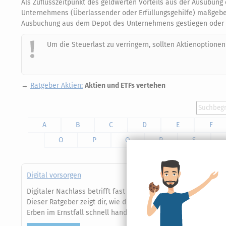
Als Zuflusszeitpunkt des geldwerten Vorteils aus der Ausübung
Unternehmens (Überlassender oder Erfüllungsgehilfe) maßgeben
Ausbuchung aus dem Depot des Unternehmens gestiegen oder g
Um die Steuerlast zu verringern, sollten Aktienoptione
→
Ratgeber Aktien:
Aktien und ETFs vertehen
A
B
C
D
E
F
O
P
Q
R
S
Digital vorsorgen
Digitaler Nachlass betrifft fast jede Familie: E‑Mails, Socia
Dieser Ratgeber zeigt dir, wie du Zugänge sicherst, rechtssic
Erben im Ernstfall schnell handlungsfähig sind.