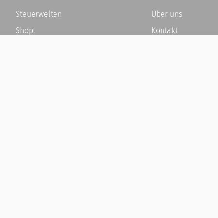
Steuerwelten
Über uns
Shop
Kontakt
Service
Karriere
Newsletter-Anmeldung
Häufige Fragen / F
Alle News
Kundenkonto
Steuererklärung Online
Kundenservice und
Referenz
Vertrag widerrufen