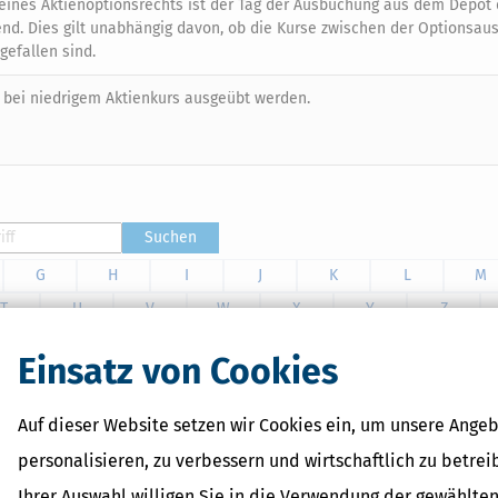
 eines Aktienoptionsrechts ist der Tag der Ausbuchung aus dem Depot
d. Dies gilt unabhängig davon, ob die Kurse zwischen der Optionsau
efallen sind.
n bei niedrigem Aktienkurs ausgeübt werden.
Suchen
G
H
I
J
K
L
M
T
U
V
W
X
Y
Z
Einsatz von Cookies
l Media, Cloud, Abos, Online‑Zahlungen – und manchmal sogar Krypto.
Auf dieser Website setzen wir Cookies ein, um unsere Angeb
her festlegst, was mit Konten und Daten passiert, und wie deine
personalisieren, zu verbessern und wirtschaftlich zu betrei
Ihrer Auswahl willigen Sie in die Verwendung der gewählten