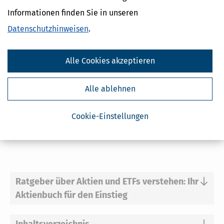
Stand Januar 2025
Informationen finden Sie in unseren
DIN A 5
184 Seiten
Datenschutzhinweisen
.
Alle Cookies akzeptieren
In den Warenkorb
Alle ablehnen
*Preise inkl. gesetzl. MwSt.
Sofort lieferbar
Cookie-Einstellungen
zzgl. Versandkosten 1,95 €; bei Auslandsversand plus 2 €.
Ratgeber über Aktien und ETFs verstehen: Ihr
Aktienbuch für den Einstieg