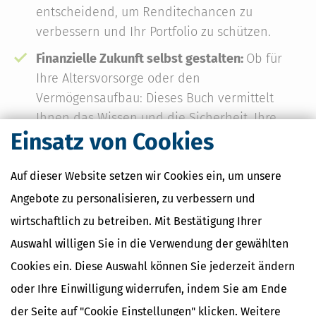
entscheidend, um Renditechancen zu
verbessern und Ihr Portfolio zu schützen.
Finanzielle Zukunft selbst gestalten:
Ob für
Ihre Altersvorsorge oder den
Vermögensaufbau: Dieses Buch vermittelt
Ihnen das Wissen und die Sicherheit, Ihre
Einsatz von Cookies
Finanzen selbst zu gestalten.
Auf dieser Website setzen wir Cookies ein, um unsere
Angebote zu personalisieren, zu verbessern und
Erhältlich als Taschenbuch und als E-Book
wirtschaftlich zu betreiben. Mit Bestätigung Ihrer
Taschenbuch
E-Book
Auswahl willigen Sie in die Verwendung der gewählten
19,
18,
99 €
99 €
*
*
Cookies ein. Diese Auswahl können Sie jederzeit ändern
oder Ihre Einwilligung widerrufen, indem Sie am Ende
1. Auflage
der Seite auf "Cookie Einstellungen" klicken. Weitere