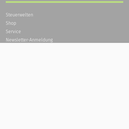
Steuerwelten
Shop
Service
Newsletter-Anmeldung
Alle News
Steuererklärung Online
Referenz
Über uns
Kontakt
Karriere
Häufige Fragen / FAQ
Kundenkonto
Kundenservice und Support
Vertrag widerrufen