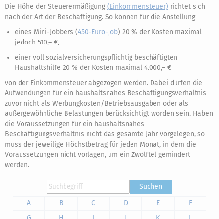
Die Höhe der Steuerermäßigung
(Einkommensteuer)
richtet sich
nach der Art der Beschäftigung. So können für die Anstellung
eines Mini-Jobbers (
450-Euro-Job
) 20 % der Kosten maximal
jedoch 510,– €,
einer voll sozialversicherungspflichtig beschäftigten
Haushaltshilfe 20 % der Kosten maximal 4.000,– €
von der Einkommensteuer abgezogen werden. Dabei dürfen die
Aufwendungen für ein haushaltsnahes Beschäftigungsverhältnis
zuvor nicht als Werbungkosten/Betriebsausgaben oder als
außergewöhnliche Belastungen berücksichtigt worden sein. Haben
die Voraussetzungen für ein haushaltsnahes
Beschäftigungsverhältnis nicht das gesamte Jahr vorgelegen, so
muss der jeweilige Höchstbetrag für jeden Monat, in dem die
Voraussetzungen nicht vorlagen, um ein Zwölftel gemindert
werden.
Suchen
A
B
C
D
E
F
G
H
I
J
K
L