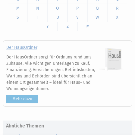
M
N
O
P
Q
R
S
T
U
V
W
X
Y
Z
#
Der HausOrdner
Der HausOrdner sorgt für Ordnung rund ums
Zuhause. Alle wichtigen Unterlagen zu Kauf,
Finanzierung, Versicherungen, Betriebskosten,
Wartung und Behörden sind übersichtlich an
einem Ort gesammelt – ideal für Haus- und
Wohnungseigentümer.
Mehr dazu
Ähnliche Themen