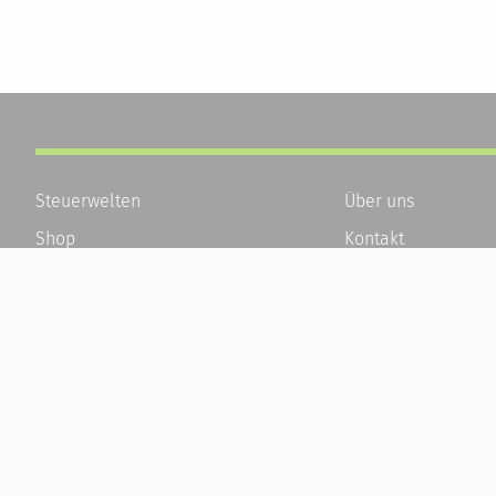
Steuerwelten
Über uns
Shop
Kontakt
Service
Karriere
Newsletter-Anmeldung
Häufige Fragen / F
Alle News
Kundenkonto
Steuererklärung Online
Kundenservice und
Referenz
Vertrag widerrufen