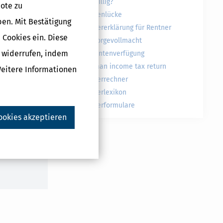
freiwillig?
ote zu
Rentenlücke
ben. Mit Bestätigung
Steuererklärung für Rentner
 Cookies ein. Diese
Vorsorgevollmacht
g widerrufen, indem
Patientenverfügung
German income tax return
Weitere Informationen
Steuerrechner
Steuerlexikon
Druckversion
Steuerformulare
ookies akzeptieren