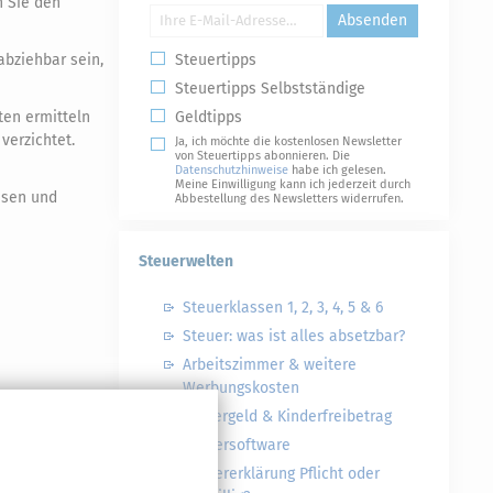
n Sie den
Absenden
abziehbar sein,
Steuertipps
Steuertipps Selbstständige
ten ermitteln
Geldtipps
verzichtet.
Ja, ich möchte die kostenlosen Newsletter
von Steuertipps abonnieren. Die
Datenschutzhinweise
habe ich gelesen.
Meine Einwilligung kann ich jederzeit durch
isen und
Abbestellung des Newsletters widerrufen.
Steuerwelten
Steuerklassen 1, 2, 3, 4, 5 & 6
Steuer: was ist alles absetzbar?
Arbeitszimmer & weitere
Werbungskosten
Kindergeld & Kinderfreibetrag
N
Steuersoftware
#
Steuererklärung Pflicht oder