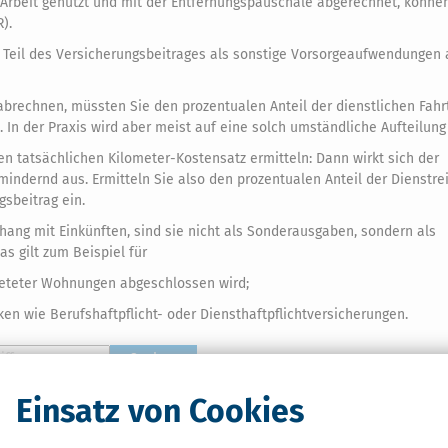
r Arbeit genutzt und mit der Entfernungspauschale abgerechnet, könne
).
r Teil des Versicherungsbeitrages als sonstige Vorsorgeaufwendungen 
brechnen, müssten Sie den prozentualen Anteil der dienstlichen Fahr
In der Praxis wird aber meist auf eine solch umständliche Aufteilung 
 den tatsächlichen Kilometer-Kostensatz ermitteln: Dann wirkt sich der
indernd aus. Ermitteln Sie also den prozentualen Anteil der Dienstre
sbeitrag ein.
ang mit Einkünften, sind sie nicht als Sonderausgaben, sondern als
s gilt zum Beispiel für
ieteter Wohnungen abgeschlossen wird;
ken wie Berufshaftpflicht- oder Diensthaftpflichtversicherungen.
Suchen
G
H
I
J
K
L
M
Einsatz von Cookies
T
U
V
W
X
Y
Z