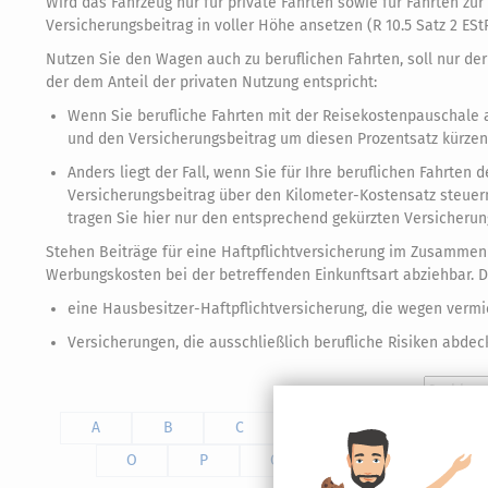
Wird das Fahrzeug nur für private Fahrten sowie für Fahrten zu
Versicherungsbeitrag in voller Höhe ansetzen (R 10.5 Satz 2 EStR
Nutzen Sie den Wagen auch zu beruflichen Fahrten, soll nur de
der dem Anteil der privaten Nutzung entspricht:
Wenn Sie berufliche Fahrten mit der Reisekostenpauschale a
und den Versicherungsbeitrag um diesen Prozentsatz kürzen. 
Anders liegt der Fall, wenn Sie für Ihre beruflichen Fahrten
Versicherungsbeitrag über den Kilometer-Kostensatz steuerm
tragen Sie hier nur den entsprechend gekürzten Versicherung
Stehen Beiträge für eine Haftpflichtversicherung im Zusammenh
Werbungskosten bei der betreffenden Einkunftsart abziehbar. Da
eine Hausbesitzer-Haftpflichtversicherung, die wegen verm
Versicherungen, die ausschließlich berufliche Risiken abdec
A
B
C
D
E
F
O
P
Q
R
S