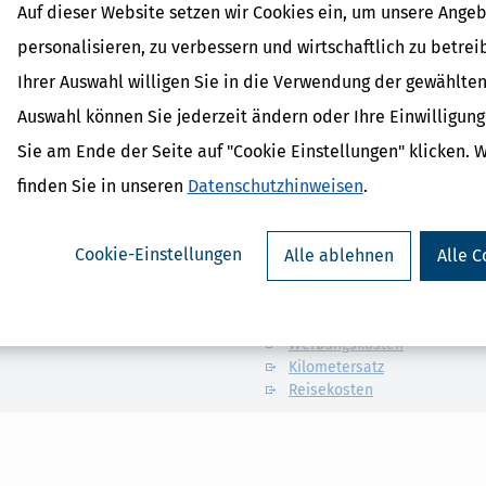
Auf dieser Website setzen wir Cookies ein, um unsere Angeb
personalisieren, zu verbessern und wirtschaftlich zu betrei
Ihrer Auswahl willigen Sie in die Verwendung der gewählten
e Tätigkeit ein häusliches Arbeitszimmer. Die Kosten für solch ein
.
Auswahl können Sie jederzeit ändern oder Ihre Einwilligun
Sie am Ende der Seite auf "Cookie Einstellungen" klicken. 
finden Sie in unseren
Datenschutzhinweisen
.
Cookie-Einstellungen
Alle ablehnen
Alle C
Verwandte Begriffe
Sonderausgaben
Betriebsausgaben
Werbungskosten
Kilometersatz
Reisekosten