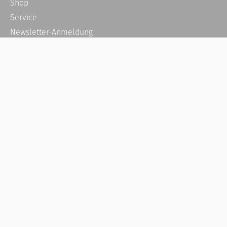
Shop
Service
Newsletter-Anmeldung
Alle News
Steuererklärung Online
Referenz
Über uns
Kontakt
Karriere
Häufige Fragen / FAQ
Kundenkonto
Kundenservice und Support
Vertrag widerrufen
Impressum
AGB