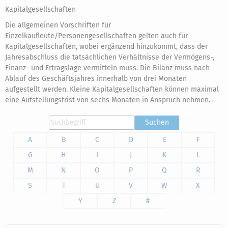
Kapitalgesellschaften
Die allgemeinen Vorschriften für
Einzelkaufleute/Personengesellschaften gelten auch für
Kapitalgesellschaften, wobei ergänzend hinzukommt, dass der
Jahresabschluss die tatsächlichen Verhältnisse der Vermögens-,
Finanz- und Ertragslage vermitteln muss. Die Bilanz muss nach
Ablauf des Geschäftsjahres innerhalb von drei Monaten
aufgestellt werden. Kleine Kapitalgesellschaften können maximal
eine Aufstellungsfrist von sechs Monaten in Anspruch nehmen.
Suchen
A
B
C
D
E
F
G
H
I
J
K
L
M
N
O
P
Q
R
S
T
U
V
W
X
Y
Z
#