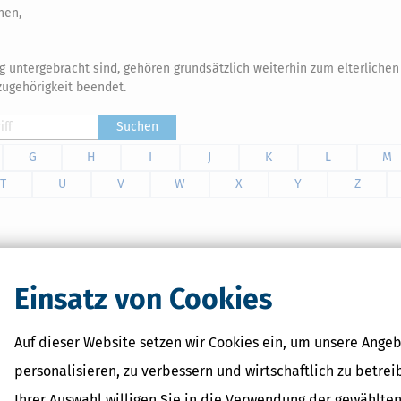
hen,
g untergebracht sind, gehören grundsätzlich weiterhin zum elterlichen
zugehörigkeit beendet.
Suchen
G
H
I
J
K
L
M
T
U
V
W
X
Y
Z
ume, aber kaum über Geld, Eigentum oder Vorsorge. Das kann
Einsatz von Cookies
 ohne Absicherung da. Dieser Ratgeber zeigt, wie moderne
nanzen, Verantwortung und rechtliche Sicherheit.
Auf dieser Website setzen wir Cookies ein, um unsere Angeb
personalisieren, zu verbessern und wirtschaftlich zu betrei
Ihrer Auswahl willigen Sie in die Verwendung der gewählten