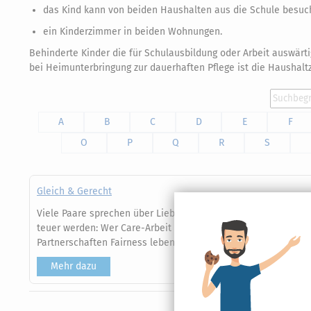
das Kind kann von beiden Haushalten aus die Schule besuc
ein Kinderzimmer in beiden Wohnungen.
Behinderte Kinder die für Schulausbildung oder Arbeit auswärti
bei Heimunterbringung zur dauerhaften Pflege ist die Haushalt
A
B
C
D
E
F
O
P
Q
R
S
Gleich & Gerecht
Viele Paare sprechen über Liebe, Kinder und gemeinsame Trä
teuer werden: Wer Care-Arbeit leistet, steht im Ernstfall oft
Partnerschaften Fairness leben – mit klaren Strukturen für Fi
Mehr dazu