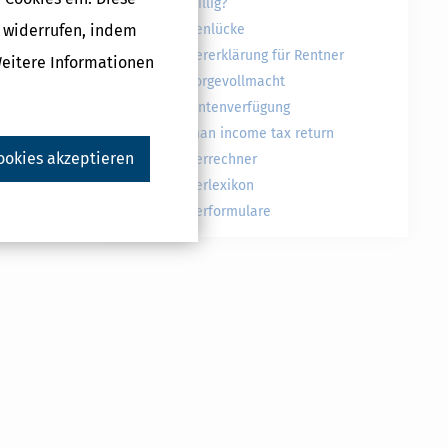
freiwillig?
g widerrufen, indem
Rentenlücke
Steuererklärung für Rentner
Weitere Informationen
Vorsorgevollmacht
Patientenverfügung
German income tax return
ookies akzeptieren
Steuerrechner
Steuerlexikon
Steuerformulare