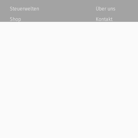
Steuerwelten
Über uns
Shop
Kontakt
Service
Karriere
Newsletter-Anmeldung
Häufige Fragen / F
Alle News
Kundenkonto
Steuererklärung Online
Kundenservice und
Referenz
Vertrag widerrufen