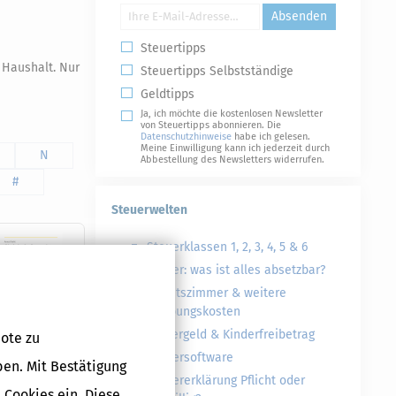
Absenden
Steuertipps
 Haushalt. Nur
Steuertipps Selbstständige
Geldtipps
Ja, ich möchte die kostenlosen Newsletter
von Steuertipps abonnieren. Die
Datenschutzhinweise
habe ich gelesen.
Meine Einwilligung kann ich jederzeit durch
N
Abbestellung des Newsletters widerrufen.
#
Steuerwelten
Steuerklassen 1, 2, 3, 4, 5 & 6
Steuer: was ist alles absetzbar?
Arbeitszimmer & weitere
Werbungskosten
Kindergeld & Kinderfreibetrag
ote zu
Steuersoftware
ben. Mit Bestätigung
Steuererklärung Pflicht oder
 Cookies ein. Diese
Druckversion