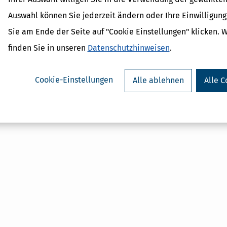
Auswahl können Sie jederzeit ändern oder Ihre Einwilligun
Verwandte Begriffe
Sie am Ende der Seite auf "Cookie Einstellungen" klicken. 
Haushaltfreibetrag
finden Sie in unseren
Datenschutzhinweisen
.
Haushaltshilfe
Baukindergeld
Kinderfreibetrag
Cookie-Einstellungen
Alle ablehnen
Alle C
Kinderbetreuungskosten
Kindergeld