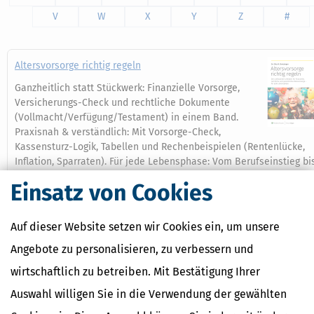
V
W
X
Y
Z
#
Altersvorsorge richtig regeln
Ganzheitlich statt Stückwerk: Finanzielle Vorsorge,
Versicherungs-Check und rechtliche Dokumente
(Vollmacht/Verfügung/Testament) in einem Band.
Praxisnah & verständlich: Mit Vorsorge-Check,
Kassensturz-Logik, Tabellen und Rechenbeispielen (Rentenlücke,
Inflation, Sparraten). Für jede Lebensphase: Vom Berufseinstieg bi
kurz vor dem Ruhestand – inklusive Strategien für Familien, Beamt
Einsatz von Cookies
und Selbstständige. Aktuell & belastbar: Mit Zahlenständen und
Regeln rund um Rente, Steuern sowie Kranken- und
Pflegeversicherung.
Auf dieser Website setzen wir Cookies ein, um unsere
Mehr dazu
Angebote zu personalisieren, zu verbessern und
wirtschaftlich zu betreiben. Mit Bestätigung Ihrer
Auswahl willigen Sie in die Verwendung der gewählten
Ähnliche Themen