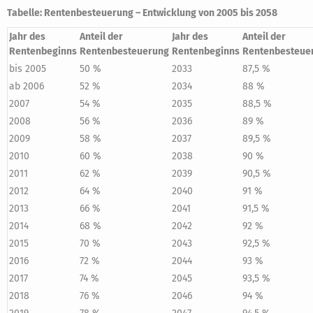
Tabelle: Rentenbesteuerung – Entwicklung von 2005 bis 2058
Jahr des
Anteil der
Jahr des
Anteil der
Rentenbeginns
Rentenbesteuerung
Rentenbeginns
Rentenbesteue
bis 2005
50 %
2033
87,5 %
ab 2006
52 %
2034
88 %
2007
54 %
2035
88,5 %
2008
56 %
2036
89 %
2009
58 %
2037
89,5 %
2010
60 %
2038
90 %
2011
62 %
2039
90,5 %
2012
64 %
2040
91 %
2013
66 %
2041
91,5 %
2014
68 %
2042
92 %
2015
70 %
2043
92,5 %
2016
72 %
2044
93 %
2017
74 %
2045
93,5 %
2018
76 %
2046
94 %