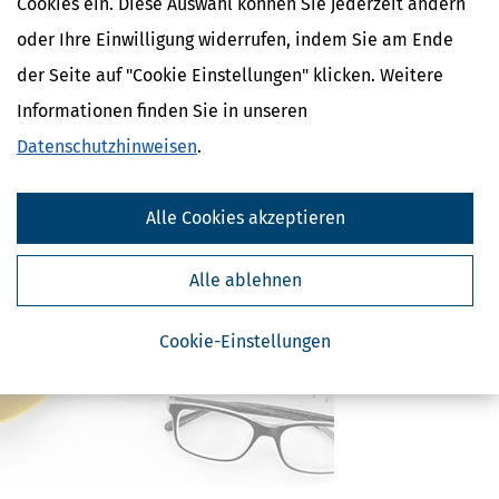
Cookies ein. Diese Auswahl können Sie jederzeit ändern
Altersvorsorge, Rente & Finanzen
oder Ihre Einwilligung widerrufen, indem Sie am Ende
Verwandte Begriffe
der Seite auf "Cookie Einstellungen" klicken. Weitere
rente-mit-67
Informationen finden Sie in unseren
Rentenabschlag
Datenschutzhinweisen
.
Rentenanpassung
Rentenbeitrag
Rentenbeitragszeiten
Alle Cookies akzeptieren
Alle ablehnen
Cookie-Einstellungen