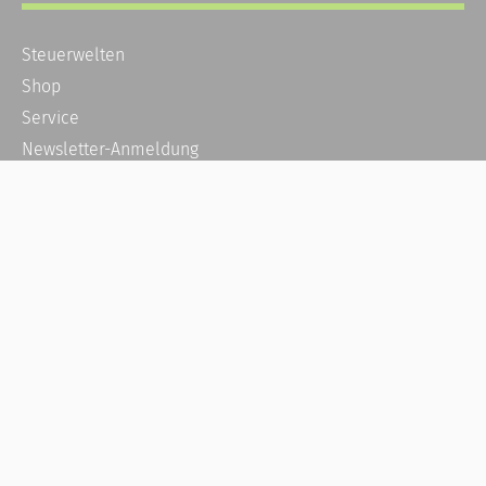
Steuerwelten
Shop
Service
Newsletter-Anmeldung
Alle News
Steuererklärung Online
Referenz
Über uns
Kontakt
Karriere
Häufige Fragen / FAQ
Kundenkonto
Kundenservice und Support
Vertrag widerrufen