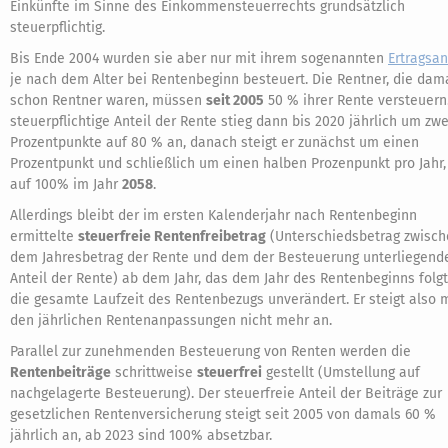
Einkünfte im Sinne des Einkommensteuerrechts grundsätzlich
steuerpflichtig.
Bis Ende 2004 wurden sie aber nur mit ihrem sogenannten
Ertragsan
je nach dem Alter bei Rentenbeginn besteuert. Die Rentner, die dam
schon Rentner waren, müssen
seit 2005
50 % ihrer Rente versteuern
steuerpflichtige Anteil der Rente stieg dann bis 2020 jährlich um zwe
Prozentpunkte auf 80 % an, danach steigt er zunächst um einen
Prozentpunkt und schließlich um einen halben Prozenpunkt pro Jahr,
auf 100% im Jahr
2058
.
Allerdings bleibt der im ersten Kalenderjahr nach Rentenbeginn
ermittelte
steuerfreie Rentenfreibetrag
(Unterschiedsbetrag zwisch
dem Jahresbetrag der Rente und dem der Besteuerung unterliegend
Anteil der Rente) ab dem Jahr, das dem Jahr des Rentenbeginns folgt,
die gesamte Laufzeit des Rentenbezugs unverändert. Er steigt also m
den jährlichen Rentenanpassungen nicht mehr an.
Parallel zur zunehmenden Besteuerung von Renten werden die
Rentenbeiträge
schrittweise
steuerfrei
gestellt (Umstellung auf
nachgelagerte Besteuerung). Der steuerfreie Anteil der Beiträge zur
gesetzlichen Rentenversicherung steigt seit 2005 von damals 60 %
jährlich an, ab 2023 sind 100% absetzbar.