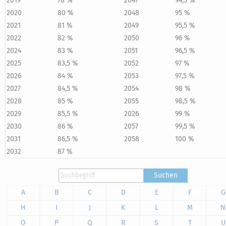
2019
78 %
2047
94,5 %
2020
80 %
2048
95 %
2021
81 %
2049
95,5 %
2022
82 %
2050
96 %
2024
83 %
2051
96,5 %
2025
83,5 %
2052
97 %
2026
84 %
2053
97,5 %
2027
84,5 %
2054
98 %
2028
85 %
2055
98,5 %
2029
85,5 %
2026
99 %
2030
86 %
2057
99,5 %
2031
86,5 %
2058
100 %
2032
87 %
Suchen
A
B
C
D
E
F
G
H
I
J
K
L
M
N
O
P
Q
R
S
T
U