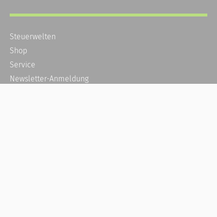
Steuerwelten
Shop
Service
Newsletter-Anmeldung
Alle News
Steuererklärung Online
Referenz
Über uns
Kontakt
Karriere
Häufige Fragen / FAQ
Kundenkonto
Kundenservice und Support