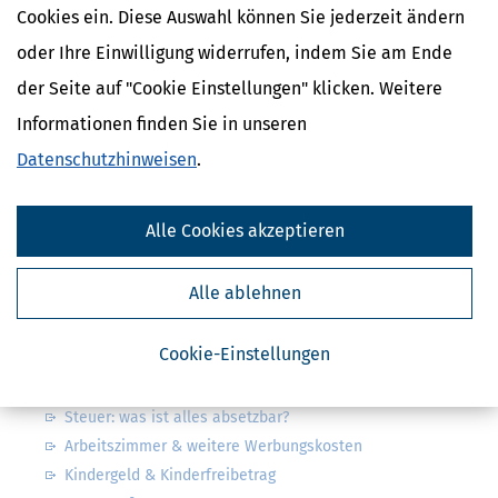
Cookies ein. Diese Auswahl können Sie jederzeit ändern
oder Ihre Einwilligung widerrufen, indem Sie am Ende
Kostenlose Steuertipps & News
der Seite auf "Cookie Einstellungen" klicken. Weitere
Absenden
Informationen finden Sie in unseren
Steuertipps
Datenschutzhinweisen
.
Steuertipps Selbstständige
Geldtipps
Ja, ich möchte die kostenlosen Newsletter
Alle Cookies akzeptieren
von Steuertipps abonnieren. Die
Datenschutzhinweise
habe ich gelesen.
Meine Einwilligung kann ich jederzeit durch
Abbestellung des Newsletters widerrufen.
Alle ablehnen
Steuerwelten
Cookie-Einstellungen
Steuerklassen 1, 2, 3, 4, 5 & 6
Steuer: was ist alles absetzbar?
Arbeitszimmer & weitere Werbungskosten
Kindergeld & Kinderfreibetrag