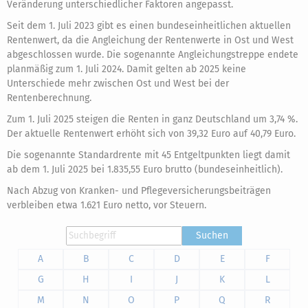
Veränderung unterschiedlicher Faktoren angepasst.
Seit dem 1. Juli 2023 gibt es einen bundeseinheitlichen aktuellen
Rentenwert, da die Angleichung der Rentenwerte in Ost und West
abgeschlossen wurde. Die sogenannte Angleichungstreppe endete
planmäßig zum 1. Juli 2024. Damit gelten ab 2025 keine
Unterschiede mehr zwischen Ost und West bei der
Rentenberechnung.
Zum 1. Juli 2025 steigen die Renten in ganz Deutschland um 3,74 %.
Der aktuelle Rentenwert erhöht sich von 39,32 Euro auf 40,79 Euro.
Die sogenannte Standardrente mit 45 Entgeltpunkten liegt damit
ab dem 1. Juli 2025 bei 1.835,55 Euro brutto (bundeseinheitlich).
Nach Abzug von Kranken- und Pflegeversicherungsbeiträgen
verbleiben etwa 1.621 Euro netto, vor Steuern.
Suchen
A
B
C
D
E
F
G
H
I
J
K
L
M
N
O
P
Q
R