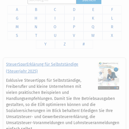
A
B
C
D
E
F
G
H
I
J
K
L
M
N
O
P
Q
R
S
T
U
V
W
X
Y
Z
#
SteuerSparErklärung für Selbstständige
(Steuerjahr 2025)
Exklusive Steuertipps für Selbstständige,
Freiberufler und kleine Unternehmen mit
vielen praktischen Beispielen und
Handlungsempfehlungen. Damit Sie Ihre Betriebsausgaben
gestalten, so die EÜR optimieren können und die
Sozialversicherungen im Blick behalten! Erledigen Sie Ihre
Umsatzsteuer- und Gewerbesteuererklärung, die
Umsatzsteuer-Voranmeldungen und Lohnsteueranmeldungen
einfach selbst.