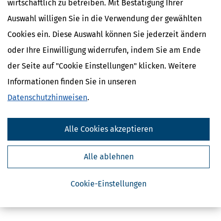
wirtschaftlich zu betreiben. Mit Bestätigung Ihrer
Auswahl willigen Sie in die Verwendung der gewählten
Cookies ein. Diese Auswahl können Sie jederzeit ändern
oder Ihre Einwilligung widerrufen, indem Sie am Ende
der Seite auf "Cookie Einstellungen" klicken. Weitere
Kostenlose Steuertipps & News
Informationen finden Sie in unseren
Datenschutzhinweisen
.
Absenden
Steuertipps
Steuertipps Selbstständige
Alle Cookies akzeptieren
Geldtipps
Ja, ich möchte die kostenlosen Newsletter
Alle ablehnen
von Steuertipps abonnieren. Die
Datenschutzhinweise
habe ich gelesen.
Meine Einwilligung kann ich jederzeit durch
Abbestellung des Newsletters widerrufen.
Cookie-Einstellungen
Steuerwelten