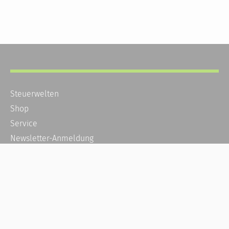
Steuerwelten
Shop
Service
Newsletter-Anmeldung
Alle News
Steuererklärung Online
Referenz
Über uns
Kontakt