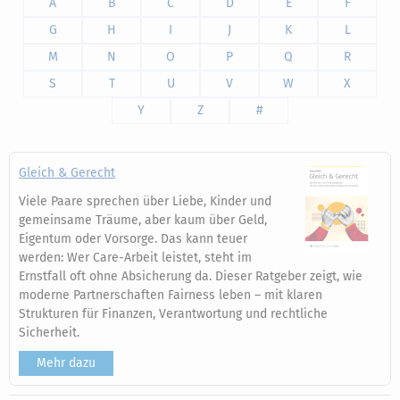
A
B
C
D
E
F
G
H
I
J
K
L
M
N
O
P
Q
R
S
T
U
V
W
X
Y
Z
#
Gleich & Gerecht
Viele Paare sprechen über Liebe, Kinder und
gemeinsame Träume, aber kaum über Geld,
Eigentum oder Vorsorge. Das kann teuer
werden: Wer Care-Arbeit leistet, steht im
Ernstfall oft ohne Absicherung da. Dieser Ratgeber zeigt, wie
moderne Partnerschaften Fairness leben – mit klaren
Strukturen für Finanzen, Verantwortung und rechtliche
Sicherheit.
Mehr dazu