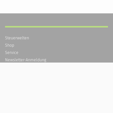
Steuerwelten
Shop
Service
Newsletter-Anmeldung
Alle News
Steuererklärung Online
Referenz
Über uns
Kontakt
Karriere