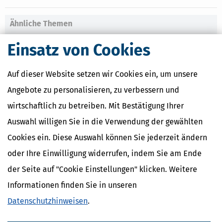
Ähnliche Themen
Altersvorsorge, Rente & Finanzen
Einsatz von Cookies
Verwandte Begriffe
Auf dieser Website setzen wir Cookies ein, um unsere
Riester-Rente / Kinderzulage
Riester-Rente / Besteuerung
Angebote zu personalisieren, zu verbessern und
Riester-Rente / Personenkreis
wirtschaftlich zu betreiben. Mit Bestätigung Ihrer
Riester-Rente / Sonderausgabenabzug
Riester-Rente / Zulage
Auswahl willigen Sie in die Verwendung der gewählten
Riester-Rente / Eigenbeteiligung
Cookies ein. Diese Auswahl können Sie jederzeit ändern
Riester-Rente / Zertifizierung
oder Ihre Einwilligung widerrufen, indem Sie am Ende
der Seite auf "Cookie Einstellungen" klicken. Weitere
Informationen finden Sie in unseren
Datenschutzhinweisen
.