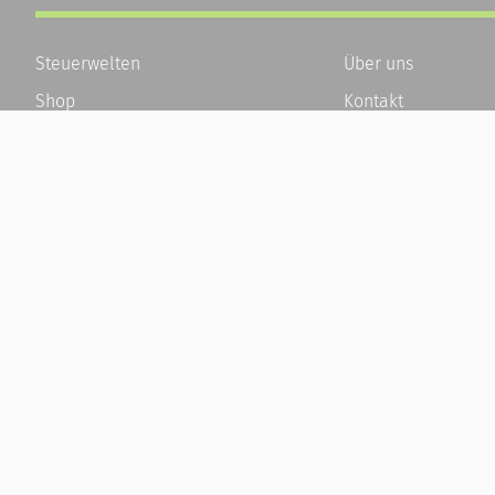
Steuerwelten
Über uns
Shop
Kontakt
Service
Karriere
Newsletter-Anmeldung
Häufige Fragen / F
Alle News
Kundenkonto
Steuererklärung Online
Kundenservice und
Referenz
Vertrag widerrufen