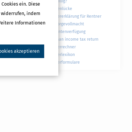
freiwillig?
 Cookies ein. Diese
Rentenlücke
g widerrufen, indem
Druckversion
Steuererklärung für Rentner
Weitere Informationen
Vorsorgevollmacht
Patientenverfügung
German income tax return
Steuerrechner
ookies akzeptieren
Steuerlexikon
Steuerformulare