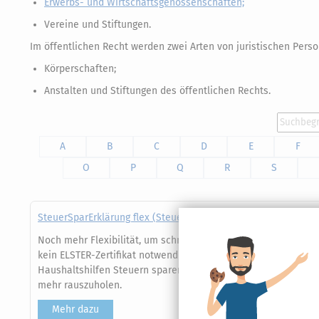
Erwerbs- und Wirtschaftsgenossenschaften;
Vereine und Stiftungen.
Im öffentlichen Recht werden zwei Arten von juristischen Pers
Körperschaften;
Anstalten und Stiftungen des öffentlichen Rechts.
A
B
C
D
E
F
O
P
Q
R
S
SteuerSparErklärung flex (Steuerjahr 2025)
Noch mehr Flexibilität, um schnell und einfach Ihre Steuerer
kein ELSTER-Zertifikat notwendig und exklusiv nur hier auf 
Haushaltshilfen Steuern sparen". Zahlreiche Steuertipps un
mehr rauszuholen.
Mehr dazu