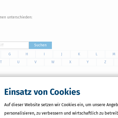
onen unterschieden:
Suchen
G
H
I
J
K
L
M
T
U
V
W
X
Y
Z
klärung 2025 zu erledigen: günstigerer Nachkauf weiterer Abgaben,
Einsatz von Cookies
Steuertipps ein kostenloses eBook "Mit Handwerkern und
d automatische Optimierungsmöglichkeiten helfen Ihnen, noch
Auf dieser Website setzen wir Cookies ein, um unsere Angeb
personalisieren, zu verbessern und wirtschaftlich zu betrei