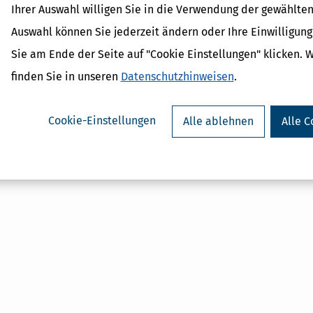
Ihrer Auswahl willigen Sie in die Verwendung der gewählten
Auswahl können Sie jederzeit ändern oder Ihre Einwilligun
Sie am Ende der Seite auf "Cookie Einstellungen" klicken. 
Verwandte Begriffe
finden Sie in unseren
Datenschutzhinweisen
.
Körperschaftsteuer
Umsatzsteuer
Cookie-Einstellungen
Alle ablehnen
Alle C
Kapitalgesellschaft
Einkommensteuer
Stiftung
Gewerbesteuer