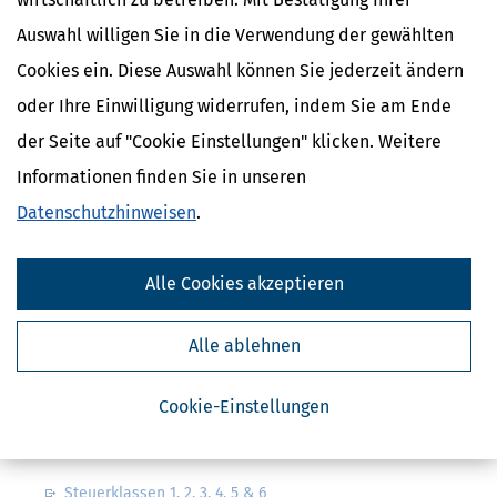
Auswahl willigen Sie in die Verwendung der gewählten
Cookies ein. Diese Auswahl können Sie jederzeit ändern
oder Ihre Einwilligung widerrufen, indem Sie am Ende
der Seite auf "Cookie Einstellungen" klicken. Weitere
Kostenlose Steuertipps & News
Informationen finden Sie in unseren
Absenden
Datenschutzhinweisen
.
Steuertipps
Steuertipps Selbstständige
Alle Cookies akzeptieren
Geldtipps
Ja, ich möchte die kostenlosen Newsletter
von Steuertipps abonnieren. Die
Alle ablehnen
Datenschutzhinweise
habe ich gelesen.
Meine Einwilligung kann ich jederzeit durch
Abbestellung des Newsletters widerrufen.
Cookie-Einstellungen
Steuerwelten
Steuerklassen 1, 2, 3, 4, 5 & 6