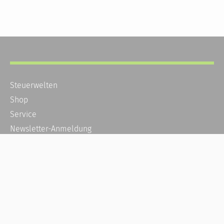
Steuerwelten
Shop
Service
Newsletter-Anmeldung
Alle News
Steuererklärung Online
Referenz
Über uns
Kontakt
Karriere