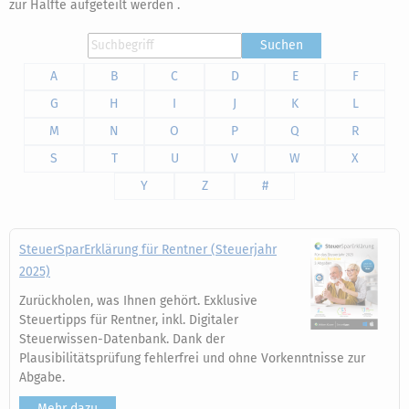
zur Hälfte aufgeteilt werden .
Suchen
A
B
C
D
E
F
G
H
I
J
K
L
M
N
O
P
Q
R
S
T
U
V
W
X
Y
Z
#
SteuerSparErklärung für Rentner (Steuerjahr
2025)
Zurückholen, was Ihnen gehört. Exklusive
Steuertipps für Rentner, inkl. Digitaler
Steuerwissen-Datenbank. Dank der
Plausibilitätsprüfung fehlerfrei und ohne Vorkenntnisse zur
Abgabe.
Mehr dazu