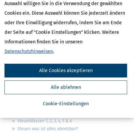
Auswahl willigen Sie in die Verwendung der gewählten
Cookies ein. Diese Auswahl können Sie jederzeit ändern
oder Ihre Einwilligung widerrufen, indem Sie am Ende
Kostenlose Steuertipps & News
der Seite auf "Cookie Einstellungen" klicken. Weitere
Informationen finden Sie in unseren
Absenden
Datenschutzhinweisen
.
Steuertipps
Steuertipps Selbstständige
Geldtipps
Alle Cookies akzeptieren
Ja, ich möchte die kostenlosen Newsletter
von Steuertipps abonnieren. Die
Datenschutzhinweise
habe ich gelesen.
Alle ablehnen
Meine Einwilligung kann ich jederzeit durch
Abbestellung des Newsletters widerrufen.
Cookie-Einstellungen
Steuerwelten
Steuerklassen 1, 2, 3, 4, 5 & 6
Steuer: was ist alles absetzbar?