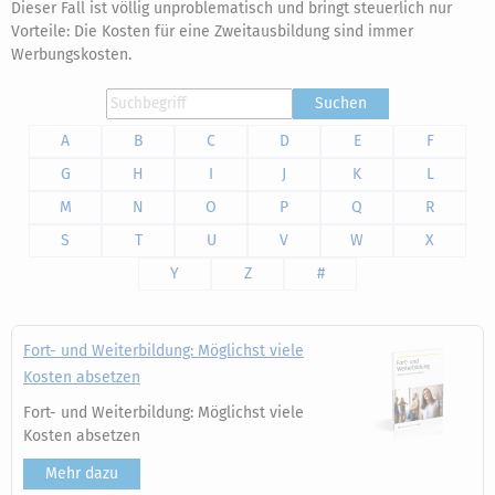
Dieser Fall ist völlig unproblematisch und bringt steuerlich nur
Vorteile: Die Kosten für eine Zweitausbildung sind immer
Werbungskosten.
Suchen
A
B
C
D
E
F
G
H
I
J
K
L
M
N
O
P
Q
R
S
T
U
V
W
X
Y
Z
#
Fort- und Weiterbildung: Möglichst viele
Kosten absetzen
Fort- und Weiterbildung: Möglichst viele
Kosten absetzen
Mehr dazu