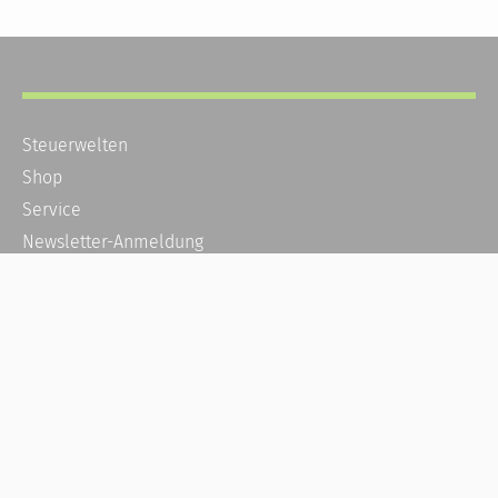
Steuerwelten
Shop
Service
Newsletter-Anmeldung
Alle News
Steuererklärung Online
Referenz
Über uns
Kontakt
Karriere
Häufige Fragen / FAQ