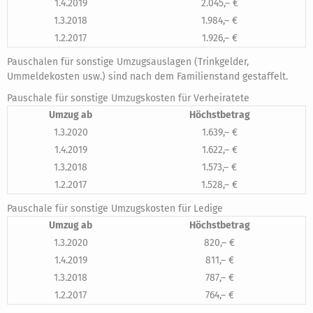
1.4.2019
2.045,– €
1.3.2018
1.984,– €
1.2.2017
1.926,– €
Pauschalen für sonstige Umzugsauslagen (Trinkgelder,
Ummeldekosten usw.) sind nach dem Familienstand gestaffelt.
Pauschale für sonstige Umzugskosten für Verheiratete
Umzug ab
Höchstbetrag
1.3.2020
1.639,– €
1.4.2019
1.622,– €
1.3.2018
1.573,– €
1.2.2017
1.528,– €
Pauschale für sonstige Umzugskosten für Ledige
Umzug ab
Höchstbetrag
1.3.2020
820,– €
1.4.2019
811,– €
1.3.2018
787,– €
1.2.2017
764,– €