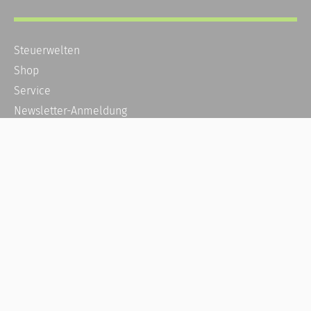
Steuerwelten
Shop
Service
Newsletter-Anmeldung
Alle News
Steuererklärung Online
Referenz
Über uns
Kontakt
Karriere
Häufige Fragen / FAQ
Kundenkonto
Kundenservice und Support