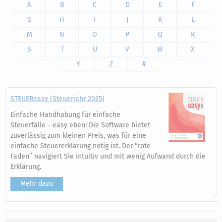
A
B
C
D
E
F
G
H
I
J
K
L
M
N
O
P
Q
R
S
T
U
V
W
X
Y
Z
#
STEUEReasy (Steuerjahr 2025)
Einfache Handhabung für einfache
Steuerfälle - easy eben! Die Software bietet
zuverlässig zum kleinen Preis, was für eine
einfache Steuererklärung nötig ist. Der “rote
Faden” navigiert Sie intuitiv und mit wenig Aufwand durch die
Erklärung.
Mehr dazu