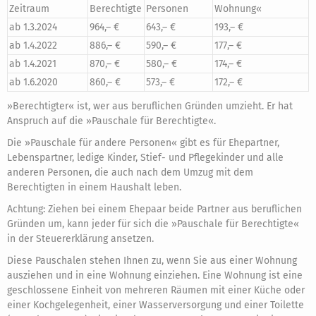
Zeitraum
Berechtigte
Personen
Wohnung«
ab 1.3.2024
964,– €
643,– €
193,– €
ab 1.4.2022
886,– €
590,– €
177,– €
ab 1.4.2021
870,– €
580,– €
174,– €
ab 1.6.2020
860,– €
573,– €
172,– €
»Berechtigter« ist, wer aus beruflichen Gründen umzieht. Er hat
Anspruch auf die »Pauschale für Berechtigte«.
Die »Pauschale für andere Personen« gibt es für Ehepartner,
Lebenspartner, ledige Kinder, Stief- und Pflegekinder und alle
anderen Personen, die auch nach dem Umzug mit dem
Berechtigten in einem Haushalt leben.
Achtung: Ziehen bei einem Ehepaar beide Partner aus beruflichen
Gründen um, kann jeder für sich die »Pauschale für Berechtigte«
in der Steuererklärung ansetzen.
Diese Pauschalen stehen Ihnen zu, wenn Sie aus einer Wohnung
ausziehen und in eine Wohnung einziehen. Eine Wohnung ist eine
geschlossene Einheit von mehreren Räumen mit einer Küche oder
einer Kochgelegenheit, einer Wasserversorgung und einer Toilette