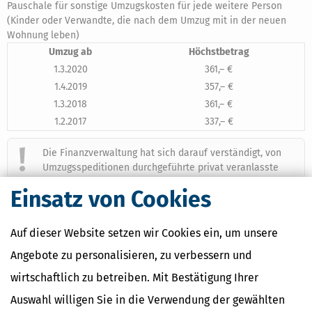
Pauschale für sonstige Umzugskosten für jede weitere Person
(Kinder oder Verwandte, die nach dem Umzug mit in der neuen
Wohnung leben)
Umzug ab
Höchstbetrag
1.3.2020
361,– €
1.4.2019
357,– €
1.3.2018
361,– €
1.2.2017
337,– €
Die Finanzverwaltung hat sich darauf verständigt, von
Umzugsspeditionen durchgeführte privat veranlasste
Umzüge den begünstigten haushaltsnahen
Einsatz von Cookies
Dienstleistungen des § 35a Abs. 2 EStG zuzuordnen. Die
abzugsfähigen Speditionskosten sind auf dem
Mantelbogen zur Einkommensteuererklärung in der
Auf dieser Website setzen wir Cookies ein, um unsere
Rubrik »haushaltsnahe Dienstleistungen« einzutragen.
Angebote zu personalisieren, zu verbessern und
Die Steuerermäßigung setzt jedoch den Nachweis der
Aufwendungen durch Vorlage einer Rechnung und die
wirtschaftlich zu betreiben. Mit Bestätigung Ihrer
Zahlung auf das Konto des Erbringers der
Auswahl willigen Sie in die Verwendung der gewählten
haushaltsnahen Dienstleistung durch Beleg des