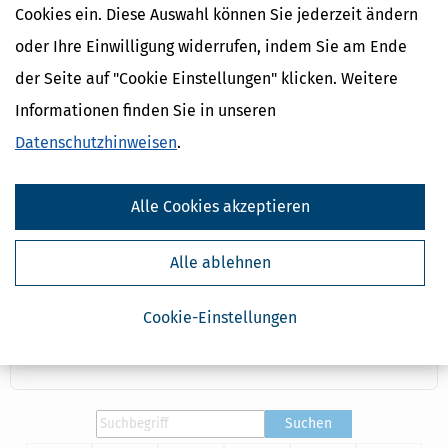
Kreditinstituts voraus (§ 35a Abs. 2 EStG). Solange ein
Cookies ein. Diese Auswahl können Sie jederzeit ändern
bereits ergangener Steuerbescheid noch nicht
rechtskräftig ist, kann der Steuerabzug auch rückwirkend
oder Ihre Einwilligung widerrufen, indem Sie am Ende
beim Finanzamt beantragt werden.
der Seite auf "Cookie Einstellungen" klicken. Weitere
Verkürzt sich für einen Ehepartner infolge eines Umzugs
Informationen finden Sie in unseren
der tägliche Weg zur Arbeit um mindestens 1 Stunde
(Hinweg + Rückweg), dann können die Umzugskosten als
Datenschutzhinweisen
.
Werbungskosten abgesetzt werden. Dies gilt auch dann,
wenn sich der Arbeitsweges für den anderen Ehepartner
durch den Umzug verlängert hat
(Bundesfinanzhof,
Urteil
Alle Cookies akzeptieren
vom 21.02.2006, IX R 79/01).
Ist bei einem berufsbedingten Umzug das bisherige
Alle ablehnen
Mietverhältnis nicht sofort kündbar oder kann die eigene
Immobilie nicht sofort verkauft werden, erkennt das
Cookie-Einstellungen
Finanzamt bis zu maximal einem Jahr den Mietwert der
Wohnung als Umzugskosten an (Finanzgericht Köln, Urteil
vom 20.11.2008, 10 K 4922/05).
Suchen