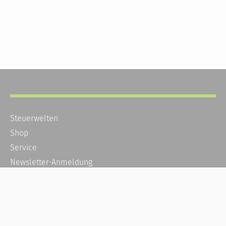
Steuerwelten
Shop
Service
Newsletter-Anmeldung
Alle News
Steuererklärung Online
Referenz