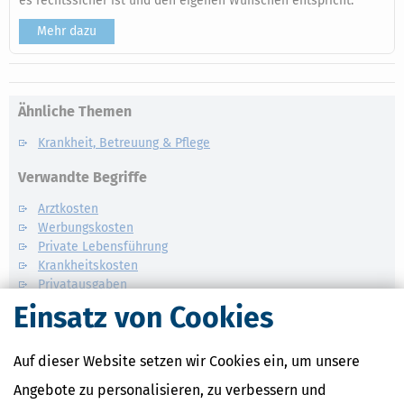
es rechtssicher ist und den eigenen Wünschen entspricht.
Mehr dazu
Ähnliche Themen
Krankheit, Betreuung & Pflege
Verwandte Begriffe
Arztkosten
Werbungskosten
Private Lebensführung
Krankheitskosten
Privatausgaben
Zumutbare Belastung
Einsatz von Cookies
Auf dieser Website setzen wir Cookies ein, um unsere
Angebote zu personalisieren, zu verbessern und