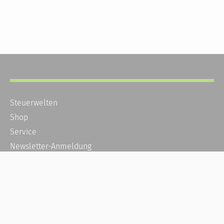
Steuerwelten
Shop
Service
Newsletter-Anmeldung
Alle News
Steuererklärung Online
Referenz
Über uns