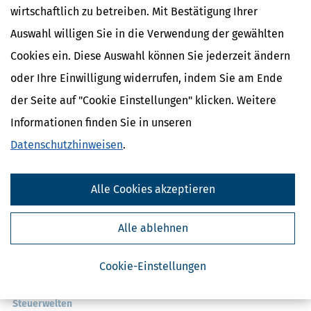
wirtschaftlich zu betreiben. Mit Bestätigung Ihrer
Auswahl willigen Sie in die Verwendung der gewählten
Cookies ein. Diese Auswahl können Sie jederzeit ändern
oder Ihre Einwilligung widerrufen, indem Sie am Ende
der Seite auf "Cookie Einstellungen" klicken. Weitere
Informationen finden Sie in unseren
Kostenlose Steuertipps & News
Datenschutzhinweisen
.
Absenden
Steuertipps
Alle Cookies akzeptieren
Steuertipps Selbstständige
Geldtipps
Alle ablehnen
Ja, ich möchte die kostenlosen Newsletter
von Steuertipps abonnieren. Die
Datenschutzhinweise
habe ich gelesen.
Meine Einwilligung kann ich jederzeit durch
Abbestellung des Newsletters widerrufen.
Cookie-Einstellungen
Steuerwelten