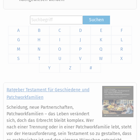
Suchen
A
B
C
D
E
F
G
H
I
J
K
L
M
N
O
P
Q
R
S
T
U
V
W
X
Y
Z
#
Ratgeber Testament für Geschiedene und
Patchworkfamilien
Scheidung, neue Partnerschaften,
Patchworkfamilien – das Leben verändert
sich, doch das Erbrecht bleibt komplex. Wer
nach einer Trennung oder in einer Patchworkfamilie lebt, steht
vor der Herausforderung, sein Testament so zu gestalten, dass