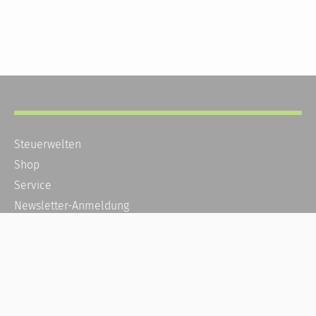
Steuerwelten
Shop
Service
Newsletter-Anmeldung
Alle News
Steuererklärung Online
Referenz
Über uns