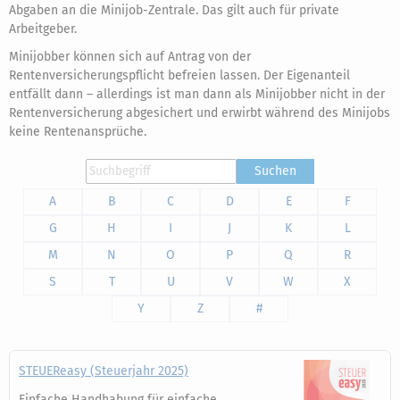
Abgaben an die Minijob-Zentrale. Das gilt auch für private
Arbeitgeber.
Minijobber können sich auf Antrag von der
Rentenversicherungspflicht befreien lassen. Der Eigenanteil
entfällt dann – allerdings ist man dann als Minijobber nicht in der
Rentenversicherung abgesichert und erwirbt während des Minijobs
keine Rentenansprüche.
Suchen
A
B
C
D
E
F
G
H
I
J
K
L
M
N
O
P
Q
R
S
T
U
V
W
X
Y
Z
#
STEUEReasy (Steuerjahr 2025)
Einfache Handhabung für einfache