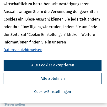
wirtschaftlich zu betreiben. Mit Bestätigung Ihrer
Auswahl willigen Sie in die Verwendung der gewählten
Cookies ein. Diese Auswahl können Sie jederzeit ändern
oder Ihre Einwilligung widerrufen, indem Sie am Ende
der Seite auf "Cookie Einstellungen" klicken. Weitere
Informationen finden Sie in unseren
Kostenlose Steuertipps & News
Datenschutzhinweisen
.
Absenden
Steuertipps
Alle Cookies akzeptieren
Steuertipps Selbstständige
Geldtipps
Alle ablehnen
Ja, ich möchte die kostenlosen Newsletter
von Steuertipps abonnieren. Die
Datenschutzhinweise
habe ich gelesen.
Meine Einwilligung kann ich jederzeit durch
Abbestellung des Newsletters widerrufen.
Cookie-Einstellungen
Steuerwelten