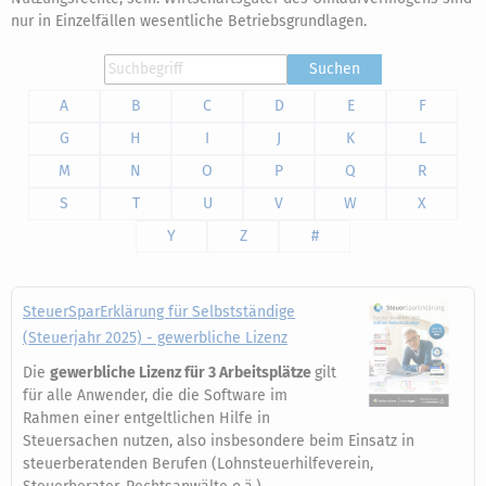
nur in Einzelfällen wesentliche Betriebsgrundlagen.
Suchen
A
B
C
D
E
F
G
H
I
J
K
L
M
N
O
P
Q
R
S
T
U
V
W
X
Y
Z
#
SteuerSparErklärung für Selbstständige
(Steuerjahr 2025) - gewerbliche Lizenz
Die
gewerbliche Lizenz für 3 Arbeitsplätze
gilt
für alle Anwender, die die Software im
Rahmen einer entgeltlichen Hilfe in
Steuersachen nutzen, also insbesondere beim Einsatz in
steuerberatenden Berufen (Lohnsteuerhilfeverein,