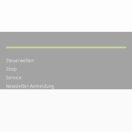
Steuerwelten
Shop
Service
Newsletter-Anmeldung
Alle News
Steuererklärung Online
Referenz
Über uns