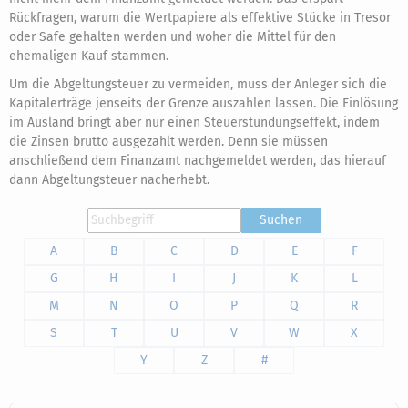
Rückfragen, warum die Wertpapiere als effektive Stücke in Tresor
oder Safe gehalten werden und woher die Mittel für den
ehemaligen Kauf stammen.
Um die Abgeltungsteuer zu vermeiden, muss der Anleger sich die
Kapitalerträge jenseits der Grenze auszahlen lassen. Die Einlösung
im Ausland bringt aber nur einen Steuerstundungseffekt, indem
die Zinsen brutto ausgezahlt werden. Denn sie müssen
anschließend dem Finanzamt nachgemeldet werden, das hierauf
dann Abgeltungsteuer nacherhebt.
Suchen
A
B
C
D
E
F
G
H
I
J
K
L
M
N
O
P
Q
R
S
T
U
V
W
X
Y
Z
#