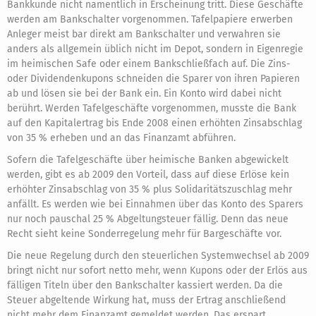
Bankkunde nicht namentlich in Erscheinung tritt. Diese Geschäfte
werden am Bankschalter vorgenommen. Tafelpapiere erwerben
Anleger meist bar direkt am Bankschalter und verwahren sie
anders als allgemein üblich nicht im Depot, sondern in Eigenregie
im heimischen Safe oder einem Bankschließfach auf. Die Zins-
oder Dividendenkupons schneiden die Sparer von ihren Papieren
ab und lösen sie bei der Bank ein. Ein Konto wird dabei nicht
berührt. Werden Tafelgeschäfte vorgenommen, musste die Bank
auf den Kapitalertrag bis Ende 2008 einen erhöhten Zinsabschlag
von 35 % erheben und an das Finanzamt abführen.
Sofern die Tafelgeschäfte über heimische Banken abgewickelt
werden, gibt es ab 2009 den Vorteil, dass auf diese Erlöse kein
erhöhter Zinsabschlag von 35 % plus Solidaritätszuschlag mehr
anfällt. Es werden wie bei Einnahmen über das Konto des Sparers
nur noch pauschal 25 % Abgeltungsteuer fällig. Denn das neue
Recht sieht keine Sonderregelung mehr für Bargeschäfte vor.
Die neue Regelung durch den steuerlichen Systemwechsel ab 2009
bringt nicht nur sofort netto mehr, wenn Kupons oder der Erlös aus
fälligen Titeln über den Bankschalter kassiert werden. Da die
Steuer abgeltende Wirkung hat, muss der Ertrag anschließend
nicht mehr dem Finanzamt gemeldet werden. Das erspart