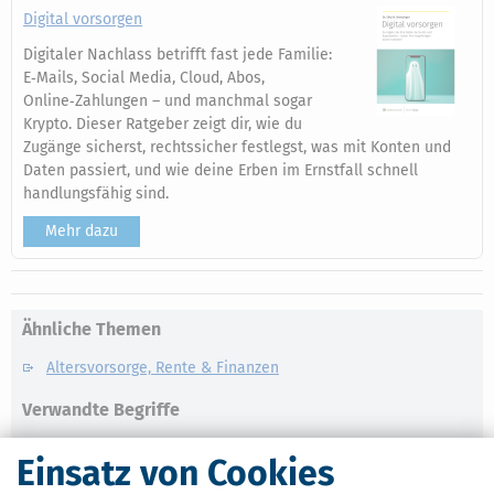
Digital vorsorgen
Digitaler Nachlass betrifft fast jede Familie:
E‑Mails, Social Media, Cloud, Abos,
Online‑Zahlungen – und manchmal sogar
Krypto. Dieser Ratgeber zeigt dir, wie du
Zugänge sicherst, rechtssicher festlegst, was mit Konten und
Daten passiert, und wie deine Erben im Ernstfall schnell
handlungsfähig sind.
Mehr dazu
Ähnliche Themen
Altersvorsorge, Rente & Finanzen
Verwandte Begriffe
Zinsen
Einsatz von Cookies
Einkünfte aus Kapitalvermögen