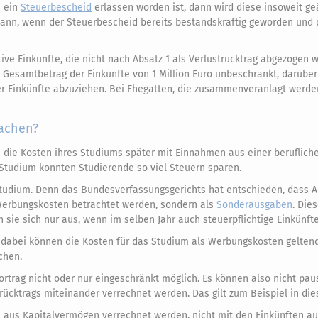
s ein
Steuerbescheid
erlassen worden ist, dann wird diese insoweit geä
 dann, wenn der Steuerbescheid bereits bestandskräftig geworden und
tive Einkünfte, die nicht nach Absatz 1 als Verlustrücktrag abgezogen 
Gesamtbetrag der Einkünfte von 1 Million Euro unbeschränkt, darüber
r Einkünfte abzuziehen. Bei Ehegatten, die zusammenveranlagt werden,
achen?
m die Kosten ihres Studiums später mit Einnahmen aus einer berufliche
 Studium konnten Studierende so viel Steuern sparen.
Studium. Denn das Bundesverfassungsgerichts hat entschieden, dass 
 Werbungskosten betrachtet werden, sondern als
Sonderausgaben
. Die
en sie sich nur aus, wenn im selben Jahr auch steuerpflichtige Einkünft
 – dabei können die Kosten für das Studium als Werbungskosten gelte
chen.
ortrag nicht oder nur eingeschränkt möglich. Es können also nicht pau
rücktrags miteinander verrechnet werden. Das gilt zum Beispiel in die
 aus Kapitalvermögen verrechnet werden, nicht mit den Einkünften aus