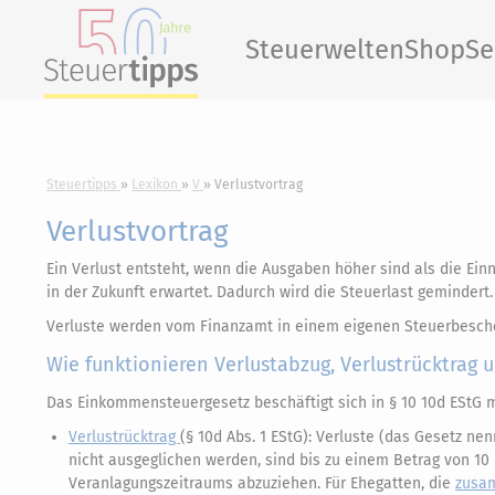
Steuerwelten
Shop
Se
Steuertipps
Lexikon
V
Verlustvortrag
Verlustvortrag
Ein Verlust entsteht, wenn die Ausgaben höher sind als die Ei
in der Zukunft erwartet. Dadurch wird die Steuerlast gemindert.
Verluste werden vom Finanzamt in einem eigenen Steuerbeschei
Wie funktionieren Verlustabzug, Verlustrücktrag 
Das Einkommensteuergesetz beschäftigt sich in § 10 10d EStG
Verlustrücktrag
(§ 10d Abs. 1 EStG): Verluste (das Gesetz nen
nicht ausgeglichen werden, sind bis zu einem Betrag von 1
Veranlagungszeitraums abzuziehen. Für Ehegatten, die
zusa