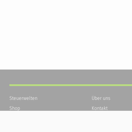
Steuerwelten
Über uns
Shop
Kontakt
Service
Karriere
Newsletter-Anmeldung
Häufige Fragen / F