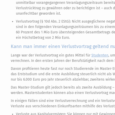
unmittelbar vorangegangenen Veranlagungszeitraum bereit
Verlustrücktrag zu gewähren oder zu berichtigen ist – auch
unanfechtbar geworden ist.
Verlustvortrag (§ 10d Abs. 2 EStG): Nicht ausgeglichene nega
sind in den folgenden Veranlagungszeiträumen bis zu einem 
60 Prozent des 1 Mio Euro übersteigenden Gesamtbetrags de
ein Höchstbetrag von 2 Mio Euro.
Kann man immer einen Verlustvortrag geltend m
Lange war der Verlustvortrag ein gutes Mittel für
Studenten
, u
verrechnen. In den ersten Jahren der Berufstätigkeit nach dem
Davon profitieren heute fast nur noch Studierende im Master-
das Erststudium und die erste Ausbildung steuerlich nicht als
nur bis 6.000 Euro pro Jahr steuerlich abziehbar, zweitens wirk
Das Master-Studium gilt jedoch bereits als zweite Ausbildung
werden. Masterstudenten können also einen Verlustvortrag ma
In einigen Fällen sind eine Verlustverrechnung und ein Verlustv
Verluste aus verschiedenen Einkunftsarten mithilfe des Verlust
Verluste aus Kapitalvermögen: Sie können nur mit Gewinnen