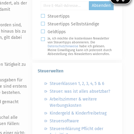
ndert, als der
Absenden
 damit
Steuertipps
Steuertipps Selbstständige
worden sind,
 hinaus bis zu
Geldtipps
 gilt dabei
Ja, ich möchte die kostenlosen Newsletter
von Steuertipps abonnieren. Die
Datenschutzhinweise
habe ich gelesen.
Meine Einwilligung kann ich jederzeit durch
Abbestellung des Newsletters widerrufen.
n Tätigkeit zu
Steuerwelten
Ausgaben für
Steuerklassen 1, 2, 3, 4, 5 & 6
se sind erstens
Steuer: was ist alles absetzbar?
e bestehen.
Arbeitszimmer & weitere
nd gemacht
Werbungskosten
Kindergeld & Kinderfreibetrag
schal alle
Steuersoftware
sen Fällen:
Steuererklärung Pflicht oder
 einer nicht-