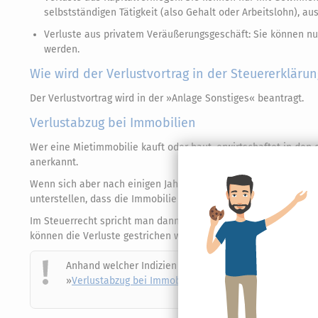
selbstständigen Tätigkeit (also Gehalt oder Arbeitslohn), au
Verluste aus privatem Veräußerungsgeschäft: Sie können n
werden.
Wie wird der Verlustvortrag in der Steuererklär
Der Verlustvortrag wird in der »Anlage Sonstiges« beantragt.
Verlustabzug bei Immobilien
Wer eine Mietimmobilie kauft oder baut, erwirtschaftet in den 
anerkannt.
Wenn sich aber nach einigen Jahren abzeichnet, dass die Vermi
unterstellen, dass die Immobilie lediglich zur Steuerersparnis 
Im Steuerrecht spricht man dann von
»Liebhaberei«
. Konseque
können die Verluste gestrichen werden, wenn die Steuerbeschei
Anhand welcher Indizien das Finanzamt Liebhaberei unt
»
Verlustabzug bei Immobilien: Liebhaberei vermeiden
«