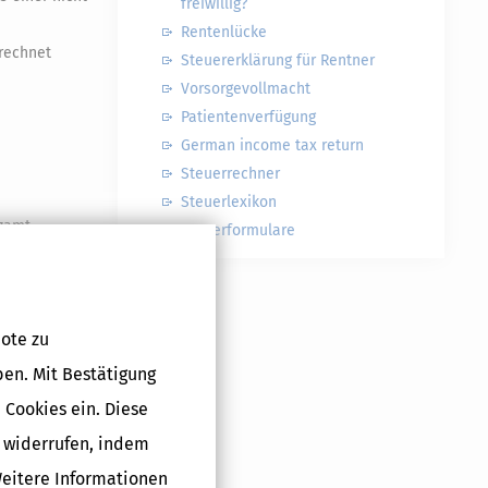
freiwillig?
Rentenlücke
rechnet
Steuererklärung für Rentner
Vorsorgevollmacht
Patientenverfügung
German income tax return
Steuerrechner
Steuerlexikon
nzamt
Steuerformulare
 oder später
len.
ote zu
e Vergangenheit
ben. Mit Bestätigung
 Cookies ein. Diese
tgeber
g widerrufen, indem
Weitere Informationen