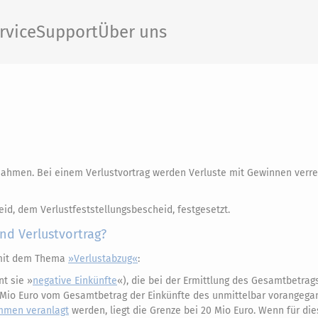
rvice
Support
Über uns
nnahmen. Bei einem Verlustvortrag werden Verluste mit Gewinnen verr
d, dem Verlustfeststellungsbescheid, festgesetzt.
und Verlustvortrag?
 mit dem Thema
»Verlustabzug«
:
nt sie »
negative Einkünfte
«), die bei der Ermittlung des Gesamtbetrag
0 Mio Euro vom Gesamtbetrag der Einkünfte des unmittelbar vorangeg
mmen veranlagt
werden, liegt die Grenze bei 20 Mio Euro. Wenn für di