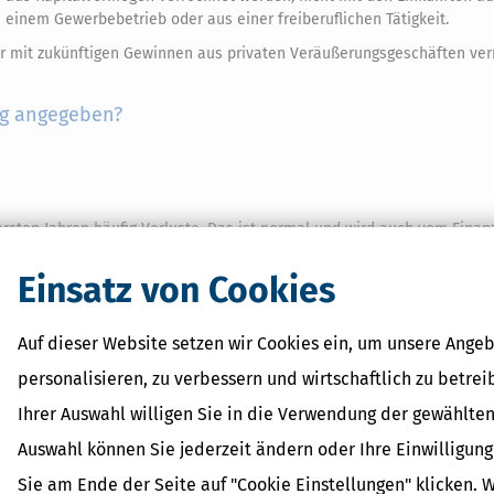
s einem Gewerbebetrieb oder aus einer freiberuflichen Tätigkeit.
ur mit zukünftigen Gewinnen aus privaten Veräußerungsgeschäften ver
ung angegeben?
ersten Jahren häufig Verluste. Das ist normal und wird auch vom Fina
Einsatz von Cookies
etung keinen positiven Ertrag abwerfen wird, wir das Finanzamt früher
angeschafft wurde und gar nicht die Absicht besteht, Einkünfte zu erzie
Auf dieser Website setzen wir Cookies ein, um unsere Angeb
nz: Künftige Verluste erkennt das Finanzamt nicht mehr an und für di
de hierzu vorläufig ergangen sind.
personalisieren, zu verbessern und wirtschaftlich zu betrei
Ihrer Auswahl willigen Sie in die Verwendung der gewählten
erstellt und wie Betroffene gegensteuern können, erklären wir im Ra
.
Auswahl können Sie jederzeit ändern oder Ihre Einwilligun
Sie am Ende der Seite auf "Cookie Einstellungen" klicken. 