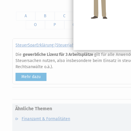
A
B
C
D
E
F
O
P
Q
R
S
SteuerSparErklärung (Steuerjahr 2025) - gewerbliche Lizenz
Die
gewerbliche Lizenz für 3 Arbeitsplätze
gilt für alle Anwen
Steuersachen nutzen, also insbesondere beim Einsatz in steu
Rechtsanwälte o.ä.).
Mehr dazu
Ähnliche Themen
Finanzamt & Formalitäten