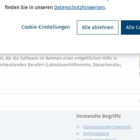
Suchen
finden Sie in unseren
Datenschutzhinweisen
.
G
H
I
J
K
L
M
T
U
V
W
X
Y
Z
Cookie-Einstellungen
Alle ablehnen
Alle C
der, die die Software im Rahmen einer entgeltlichen Hilfe in
erberatenden Berufen (Lohnsteuerhilfeverein, Steuerberater,
Verwandte Begriffe
Verlustausgleichverbote
Verlustabzug