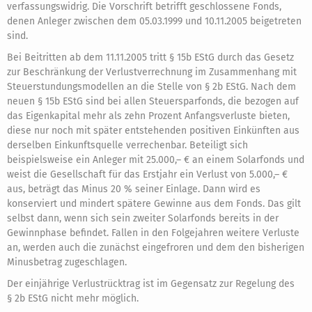
verfassungswidrig. Die Vorschrift betrifft geschlossene Fonds,
denen Anleger zwischen dem 05.03.1999 und 10.11.2005 beigetreten
sind.
Bei Beitritten ab dem 11.11.2005 tritt § 15b EStG durch das Gesetz
zur Beschränkung der Verlustverrechnung im Zusammenhang mit
Steuerstundungsmodellen an die Stelle von § 2b EStG. Nach dem
neuen § 15b EStG sind bei allen Steuersparfonds, die bezogen auf
das Eigenkapital mehr als zehn Prozent Anfangsverluste bieten,
diese nur noch mit später entstehenden positiven Einkünften aus
derselben Einkunftsquelle verrechenbar. Beteiligt sich
beispielsweise ein Anleger mit 25.000,– € an einem Solarfonds und
weist die Gesellschaft für das Erstjahr ein Verlust von 5.000,– €
aus, beträgt das Minus 20 % seiner Einlage. Dann wird es
konserviert und mindert spätere Gewinne aus dem Fonds. Das gilt
selbst dann, wenn sich sein zweiter Solarfonds bereits in der
Gewinnphase befindet. Fallen in den Folgejahren weitere Verluste
an, werden auch die zunächst eingefroren und dem den bisherigen
Minusbetrag zugeschlagen.
Der einjährige Verlustrücktrag ist im Gegensatz zur Regelung des
§ 2b EStG nicht mehr möglich.