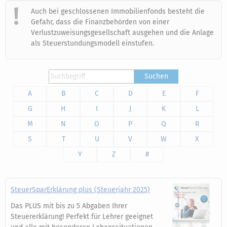
Auch bei geschlossenen Immobilienfonds besteht die
Gefahr, dass die Finanzbehörden von einer
Verlustzuweisungsgesellschaft ausgehen und die Anlage
als Steuerstundungsmodell einstufen.
Suchen
A
B
C
D
E
F
G
H
I
J
K
L
M
N
O
P
Q
R
S
T
U
V
W
X
Y
Z
#
SteuerSparErklärung plus (Steuerjahr 2025)
Das PLUS mit bis zu 5 Abgaben Ihrer
Steuererklärung! Perfekt für Lehrer geeignet