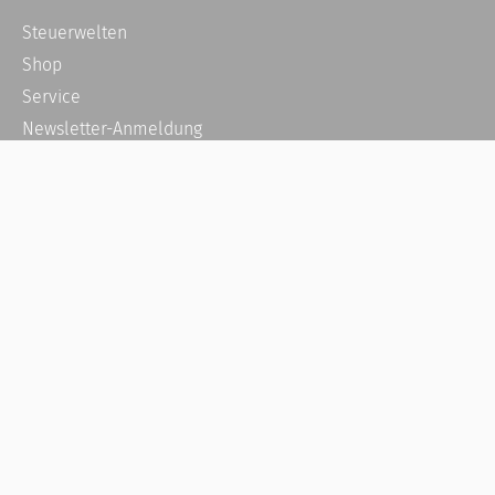
Steuerwelten
Shop
Service
Newsletter-Anmeldung
Alle News
Steuererklärung Online
Referenz
Über uns
Kontakt
Karriere
Häufige Fragen / FAQ
Kundenkonto
Kundenservice und Support
Vertrag widerrufen