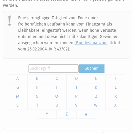
werden.
Eine geringfügige Tätigkeit zum Ende einer
freiberuflichen Laufbahn kann vom Finanzamt als
Liebhaberei eingestuft werden, wenn hohe Verluste
entstehen und diese nicht mit zukünftigen Gewinnen
ausgeglichen werden können
(Bundesfinanzhof,
Urteil
vom 26.02.2004, IV R 43/02).
Suchen
A
B
C
D
E
F
G
H
I
J
K
L
M
N
O
P
Q
R
S
T
U
V
W
X
Y
Z
#