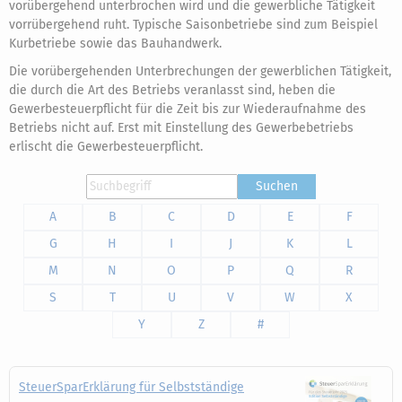
vorübergehend unterbrochen wird und die gewerbliche Tätigkeit
vorrübergehend ruht. Typische Saisonbetriebe sind zum Beispiel
Kurbetriebe sowie das Bauhandwerk.
Die vorübergehenden Unterbrechungen der gewerblichen Tätigkeit,
die durch die Art des Betriebs veranlasst sind, heben die
Gewerbesteuerpflicht für die Zeit bis zur Wiederaufnahme des
Betriebs nicht auf. Erst mit Einstellung des Gewerbebetriebs
erlischt die Gewerbesteuerpflicht.
Suchen
A
B
C
D
E
F
G
H
I
J
K
L
M
N
O
P
Q
R
S
T
U
V
W
X
Y
Z
#
SteuerSparErklärung für Selbstständige