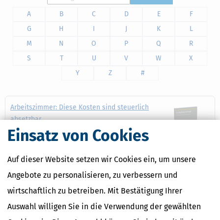
A
B
C
D
E
F
G
H
I
J
K
L
M
N
O
P
Q
R
S
T
U
V
W
X
Y
Z
#
Arbeitszimmer: Diese Kosten sind steuerlich
absetzbar
Einsatz von Cookies
Viele Angestellte, Beamte und Lehrer nutzen
für ihre berufliche Tätigkeit ein häusliches
Arbeitszimmer. Die Kosten für solch ein
Auf dieser Website setzen wir Cookies ein, um unsere
Arbeitszimmer sind oft, aber nicht immer steuerlich absetzbar.
Angebote zu personalisieren, zu verbessern und
Mehr dazu
wirtschaftlich zu betreiben. Mit Bestätigung Ihrer
Auswahl willigen Sie in die Verwendung der gewählten