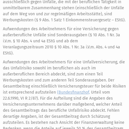
ausschließlich gegen Unfälle, die mit der beruflichen Tätigkeit in
unmittelbarem Zusammenhang stehen (einschließlich der Unfälle
auf dem Weg von und zur regelmäßigen Arbeitsstätte), sind
Werbungskosten (§ 9 Abs. 1 Satz 1 Einkommensteuergesetz – EStG).
Aufwendungen des Arbeitnehmers für eine Versicherung gegen
außerberufliche Unfälle sind Sonderausgaben (§ 10 Abs. 1 Nr. 3a
i.V.m. § 10 Abs. 4 und 4a EStG und ab dem
Veranlagungszeitraum 2010 § 10 Abs. 1 Nr. 3a i.V.m. Abs. 4 und 4a
EStG).
Aufwendungen des Arbeitnehmers für eine Unfallversicherung, die
das Unfallrisiko sowohl im beruflichen als auch im
außerberuflichen Bereich abdeckt, sind zum einen Teil
Werbungskosten und zum anderen Teil Sonderausgaben. Der
Gesamtbeitrag einschließlich Versicherungsteuer für beide Risiken
ist entsprechend aufzuteilen
(Bundesfinanzhof,
Urteil vom
22.6.1990, VI R 2/87). Für die Aufteilung sind die Angaben des
Versicherungsunternehmens darüber maßgebend, welcher Anteil
des Gesamtbeitrags das berufliche Unfallrisiko abdeckt. Fehlen
derartige Angaben, ist der Gesamtbeitrag durch Schätzung
aufzuteilen. Es bestehen nach Ansicht der Finanzverwaltung keine
Bedenken, wenn die Anteile auf jeweils 50 % des Gesamtbeitrags