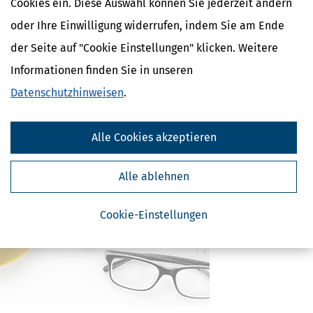
Cookies ein. Diese Auswahl können Sie jederzeit ändern
Ähnliche Themen
oder Ihre Einwilligung widerrufen, indem Sie am Ende
Verwandte Begriffe
der Seite auf "Cookie Einstellungen" klicken. Weitere
Informationen finden Sie in unseren
Unfallkosten
Versicherungsleistungen
Datenschutzhinweisen
.
Lebensversicherung
Versicherung
Vorsorgeaufwendungen
Alle Cookies akzeptieren
Alle ablehnen
Cookie-Einstellungen