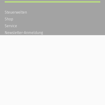
Steuerwelten
Shop
Service
Newsletter-Anmeldung
Alle News
Steuererklärung Online
Referenz
Über uns
Kontakt
Karriere
Häufige Fragen / FAQ
Kundenkonto
Kundenservice und Support
Vertrag widerrufen