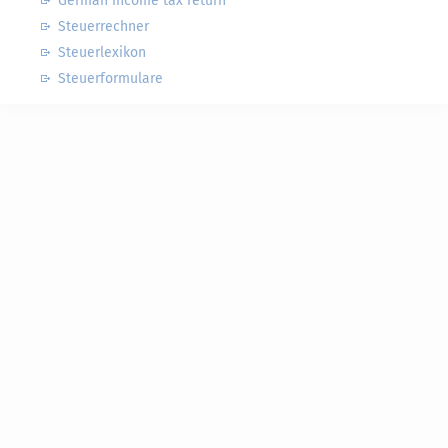
German income tax return
Steuerrechner
Steuerlexikon
Steuerformulare