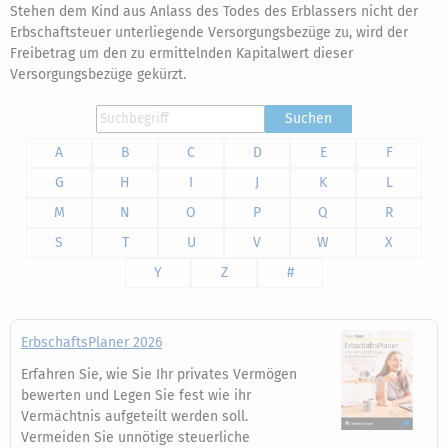
Stehen dem Kind aus Anlass des Todes des Erblassers nicht der
Erbschaftsteuer unterliegende Versorgungsbezüge zu, wird der
Freibetrag um den zu ermittelnden Kapitalwert dieser
Versorgungsbezüge gekürzt.
Suchen
A
B
C
D
E
F
G
H
I
J
K
L
M
N
O
P
Q
R
S
T
U
V
W
X
Y
Z
#
ErbschaftsPlaner 2026
Erfahren Sie, wie Sie Ihr privates Vermögen
bewerten und Legen Sie fest wie ihr
Vermächtnis aufgeteilt werden soll.
Vermeiden Sie unnötige steuerliche