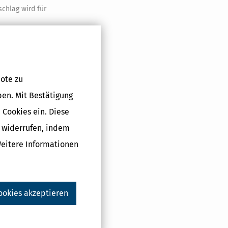
schlag wird für
e dem
 Erben richtet
t werden, wenn
ote zu
ben. Mit Bestätigung
t;
 Cookies ein. Diese
ücke,
und
g widerrufen, indem
er
Weitere Informationen
;
 Inland hat
ookies akzeptieren
Entnahmen aus
rhöht sich