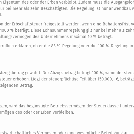
im Eigentum des oder der Erben verbleibt. Zudem muss die Ausgangs
ur bei mehr als zehn Beschäftigten. Die Regelung ist nur anwendbar,
.
 der Erbschaftsteuer freigestellt werden, wenn eine Behaltensfrist v
1000 % beträgt. Diese Lohnsummenregelung gilt nur bei mehr als zeh
waltungsvermögen des Unternehmens maximal 10 % beträgt.
ruflich erklären, ob er die 85 %-Regelung oder die 100 %-Regelung i
zugsbetrag gewährt. Der Abzugsbetrag beträgt 100 %, wenn der steuer
steuer erhoben. Liegt der steuerpflichtige Teil über 150.000,– €, beträg
eigenden Betrag.
mögen, wird das begünstigte Betriebsvermögen der Steuerklasse I unter
mögen des oder der Erben verbleiben.
orstwirtschaftliches Vermögen oder eine wesentliche Beteiligung an