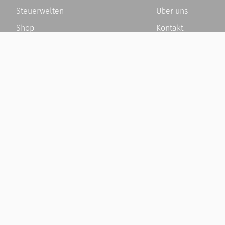
Steuerwelten
Über uns
Shop
Kontakt
Service
Karriere
Newsletter-Anmeldung
Häufige Fragen / F
Alle News
Kundenkonto
Steuererklärung Online
Kundenservice und
Referenz
Vertrag widerrufen