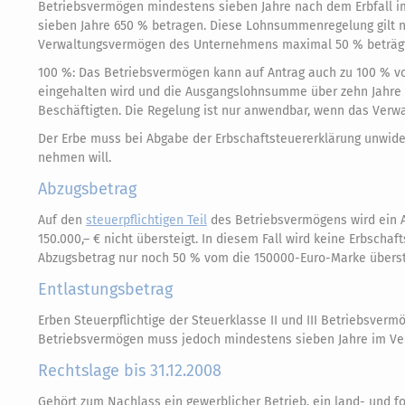
Betriebsvermögen mindestens sieben Jahre nach dem Erbfall 
sieben Jahre 650 % betragen. Diese Lohnsummenregelung gilt n
Verwaltungsvermögen des Unternehmens maximal 50 % beträgt
100 %: Das Betriebsvermögen kann auf Antrag auch zu 100 % von
eingehalten wird und die Ausgangslohnsumme über zehn Jahre 
Beschäftigten. Die Regelung ist nur anwendbar, wenn das Ver
Der Erbe muss bei Abgabe der Erbschaftsteuererklärung unwider
nehmen will.
Abzugsbetrag
Auf den
steuerpflichtigen Teil
des Betriebsvermögens wird ein Ab
150.000,– € nicht übersteigt. In diesem Fall wird keine Erbschaft
Abzugsbetrag nur noch 50 % vom die 150000-Euro-Marke überst
Entlastungsbetrag
Erben Steuerpflichtige der Steuerklasse II und III Betriebsver
Betriebsvermögen muss jedoch mindestens sieben Jahre im Ver
Rechtslage bis 31.12.2008
Gehört zum Nachlass ein gewerblicher Betrieb, ein land- und f