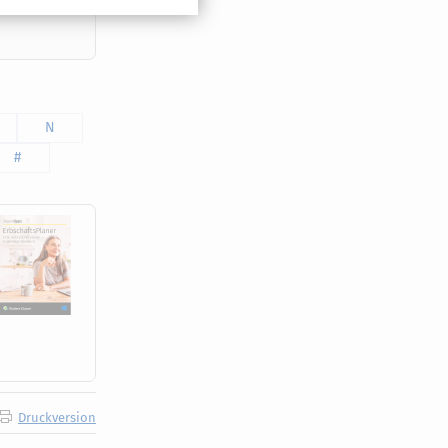
ne auf den
N
#
Druckversion