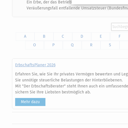
Ein Erbe, der das Betriebsvermögen des Erblassers veräu
Veräußerungsfall entfallende Umsatzsteuer (Bundesfinan
A
B
C
D
E
F
O
P
Q
R
S
ErbschaftsPlaner 2026
Erfahren Sie, wie Sie Ihr privates Vermögen bewerten und Leg
Sie unnötige steuerliche Belastungen der Hinterbliebenen.
Mit "Der ErbschaftsBerater" steht Ihnen auch ein umfassend
sichern Sie Ihre Liebsten bestmöglich ab.
Mehr dazu