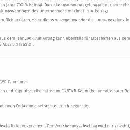
n Jahre 700 % beträgt. Diese Lohnsummenregelung gilt nur bei mehr 
waltungsvermögen des Unternehmens maximal 10 % beträgt.
ruflich erklären, ob er die 85 %-Regelung oder die 100 %-Regelung i
aus dem Jahr 2009. Auf Antrag kann ebenfalls für Erbschaften aus dem
Absatz 3 ErbStG).
U/EWR-Raum und
ften und Kapitalgesellschaften im EU/EWR-Raum (bei unmittelbarer Bet
 einen Entlastungsbetrag steuerlich begünstigt.
rbschaftsteuer verschont. Der Verschonungsabschlag wird nur gewährt