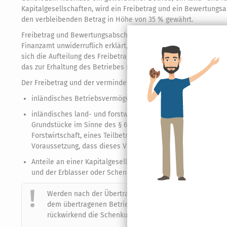
Kapitalgesellschaften, wird ein Freibetrag und ein Bewertungsa
den verbleibenden Betrag in Höhe von 35 % gewährt.
Freibetrag und Bewertungsabschlag werden auch bei vorwegg
Finanzamt unwiderruflich erklärt, dass der Betriebsvermögen-F
sich die Aufteilung des Freibetrags nach dem Willen des Erbla
das zur Erhaltung des Betriebes notwendig ist.
Der Freibetrag und der verminderte Wertansatz gelten für:
inländisches Betriebsvermögen beim Erwerb eines ganzen Gew
inländisches land- und forstwirtschaftliches Vermögen im Si
Grundstücke im Sinne des § 69 Bewertungsgesetz und Gebäu
Forstwirtschaft, eines Teilbetriebs, eines Anteils an einem 
Voraussetzung, dass dieses Vermögen ertragsteuerlich zum 
Anteile an einer Kapitalgesellschaft, wenn die Kapitalgesell
und der Erblasser oder Schenker am Nennkapital dieser Gesel
Werden nach der Übertragung von Betriebsvermögen pe
dem übertragenen Betriebsvermögen getätigt, welche di
rückwirkend die Schenkung- oder Erbschaftsteuer
(Bun