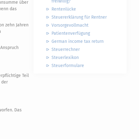
freiwillig?
lohnsumme über
 wenn das
Rentenlücke
Steuererklärung für Rentner
on zehn Jahren
Vorsorgevollmacht
n
Patientenverfügung
German income tax return
n Anspruch
Steuerrechner
Steuerlexikon
Steuerformulare
pflichtige Teil
t der
worfen. Das