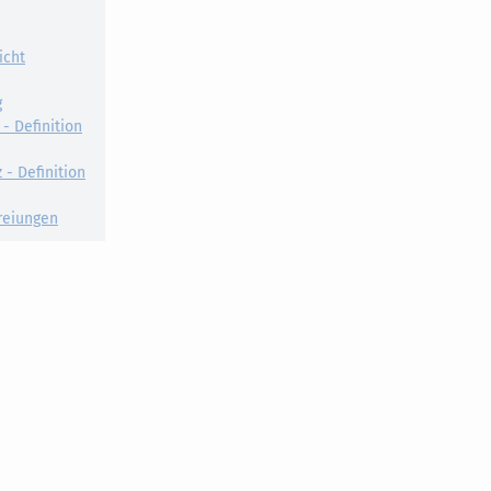
icht
g
- Definition
 - Definition
reiungen