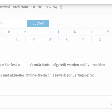
ßert, tritt in die Rechtsposition des Erblassers. Er schuldet daher ei
zhof, Urteil vom 13.01.2010, V R 24/07).
Suchen
G
H
I
J
K
L
M
T
U
V
W
X
Y
Z
en Sie fest wie ihr Vermächtnis aufgeteilt werden soll. Vermeiden
es und aktuelles Online-Nachschlagewerk zur Verfügung. So