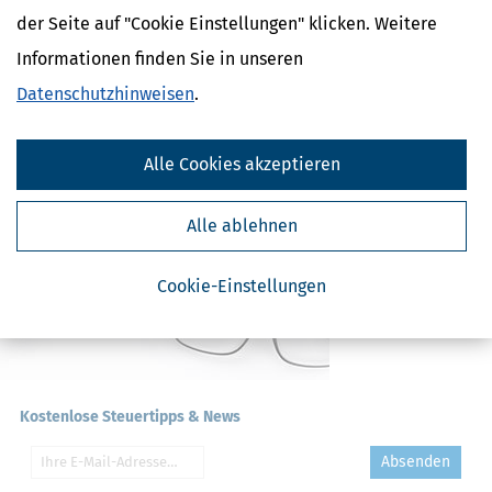
Verpflegungsmehraufwand
der Seite auf "Cookie Einstellungen" klicken. Weitere
Spenden
Bestechungsgelder
Informationen finden Sie in unseren
Geschenke
Datenschutzhinweisen
.
Arbeitszimmer
Alle Cookies akzeptieren
Alle ablehnen
Cookie-Einstellungen
Kostenlose Steuertipps & News
Absenden