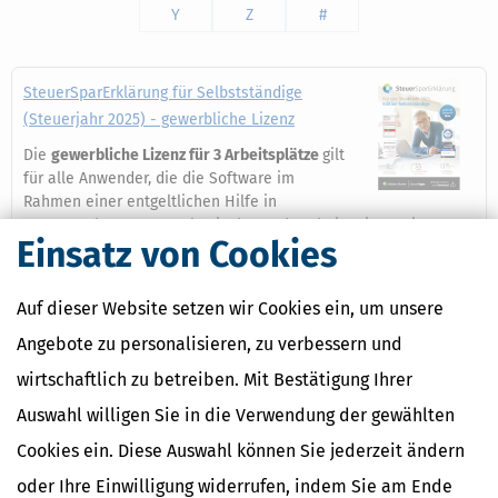
Y
Z
#
SteuerSparErklärung für Selbstständige
(Steuerjahr 2025) - gewerbliche Lizenz
Die
gewerbliche Lizenz für 3 Arbeitsplätze
gilt
für alle Anwender, die die Software im
Rahmen einer entgeltlichen Hilfe in
Steuersachen nutzen, also insbesondere beim Einsatz in
Einsatz von Cookies
steuerberatenden Berufen (Lohnsteuerhilfeverein,
Steuerberater, Rechtsanwälte o.ä.).
Auf dieser Website setzen wir Cookies ein, um unsere
Mehr dazu
Angebote zu personalisieren, zu verbessern und
wirtschaftlich zu betreiben. Mit Bestätigung Ihrer
Ähnliche Themen
Auswahl willigen Sie in die Verwendung der gewählten
Cookies ein. Diese Auswahl können Sie jederzeit ändern
Verwandte Begriffe
oder Ihre Einwilligung widerrufen, indem Sie am Ende