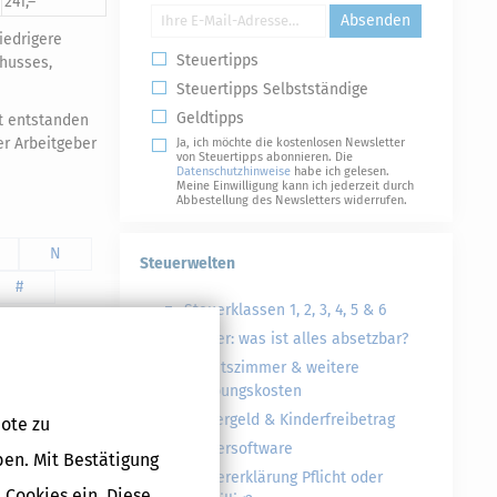
241,–
Absenden
iedrigere
Steuertipps
chusses,
Steuertipps Selbstständige
Geldtipps
t entstanden
er Arbeitgeber
Ja, ich möchte die kostenlosen Newsletter
von Steuertipps abonnieren. Die
Datenschutzhinweise
habe ich gelesen.
Meine Einwilligung kann ich jederzeit durch
Abbestellung des Newsletters widerrufen.
N
Steuerwelten
#
Steuerklassen 1, 2, 3, 4, 5 & 6
Steuer: was ist alles absetzbar?
Arbeitszimmer & weitere
Werbungskosten
Kindergeld & Kinderfreibetrag
ote zu
Steuersoftware
ben. Mit Bestätigung
Steuererklärung Pflicht oder
 Cookies ein. Diese