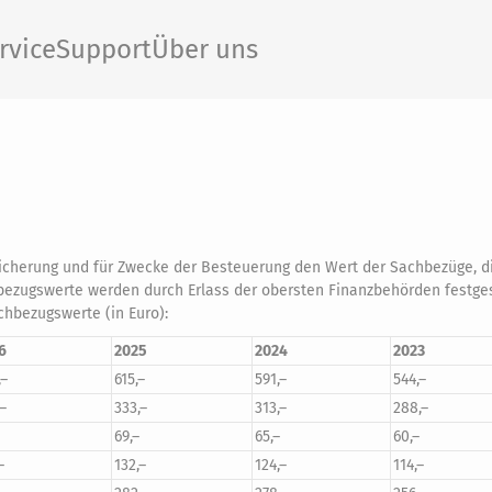
rvice
Support
Über uns
icherung und für Zwecke der Besteuerung den Wert der Sachbezüge, d
hbezugswerte werden durch Erlass der obersten Finanzbehörden festges
hbezugswerte (in Euro):
6
2025
2024
2023
,–
615,–
591,–
544,–
–
333,–
313,–
288,–
69,–
65,–
60,–
–
132,–
124,–
114,–