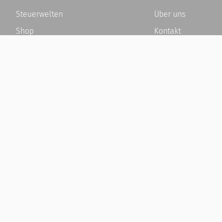
Steuerwelten
Über uns
Shop
Kontakt
Service
Karriere
Newsletter-Anmeldung
Häufige Fragen / F
Alle News
Kundenkonto
Steuererklärung Online
Kundenservice und
Referenz
Vertrag widerrufen