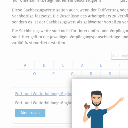
nur Unterkunft (belegt mit einem Beschäftigten)
285
Diese Sachbezugswerte gelten auch, wenn der Tarifvertrag oder 
Sachbezüge festsetzt. Die Zuschüsse des Arbeitgebers zu Verpf
sondern es ist der Sachbezugswert als geldwerter Vorteil zu ve
Die Sachbezugswerte sind nicht für Unterkunfts- und Verpfle
sind. Hier gelten die jeweiligen Verpflegungspauschbeträge u
zu 100 % steuerfrei erstatten.
A
B
C
D
E
F
O
P
Q
R
S
Fort- und Weiterbildung: Möglichst viele Kosten absetzen
Fort- und Weiterbildung: Möglichst viele Kosten absetzen
Mehr dazu