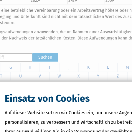
,–
282,–
278,–
256,–
eine betriebliche Vereinbarung oder ein Arbeitsvertrag höhere oder n
legung und Unterkunft sind nicht mit dem tatsächlichen Wert des Zus
rsteuern.
gungsaufwendungen anzuwenden, die im Rahmen einer Auswärtstätigkei
nd der Nachweis der tatsächlichen Kosten. Diese Aufwendungen kann d
Suchen
G
H
I
J
K
L
M
T
U
V
W
X
Y
Z
Einsatz von Cookies
Auf dieser Website setzen wir Cookies ein, um unsere Angeb
personalisieren, zu verbessern und wirtschaftlich zu betrei
Ihrer Auswahl willigen Sie in die Verwendung der gewählten