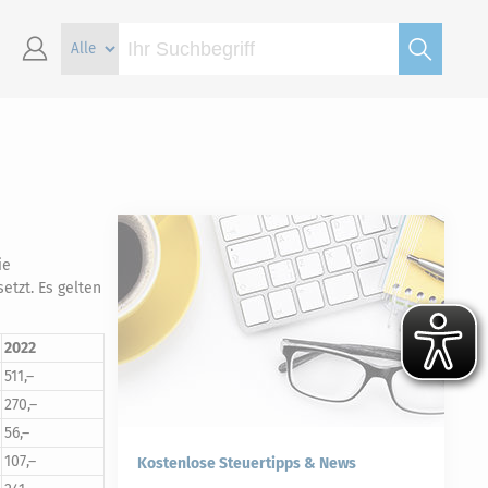
ie
etzt. Es gelten
2022
511,–
270,–
56,–
107,–
Kostenlose Steuertipps & News