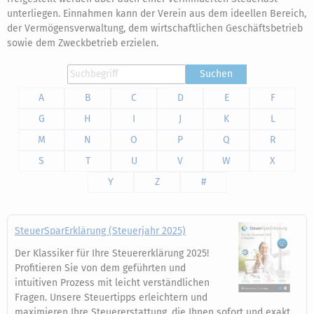
unterliegen. Einnahmen kann der Verein aus dem ideellen Bereich,
der Vermögensverwaltung, dem wirtschaftlichen Geschäftsbetrieb
sowie dem Zweckbetrieb erzielen.
Suchen
A
B
C
D
E
F
G
H
I
J
K
L
M
N
O
P
Q
R
S
T
U
V
W
X
Y
Z
#
SteuerSparErklärung (Steuerjahr 2025)
Der Klassiker für Ihre Steuererklärung 2025!
Profitieren Sie von dem geführten und
intuitiven Prozess mit leicht verständlichen
Fragen. Unsere Steuertipps erleichtern und
maximieren Ihre Steuererstattung, die Ihnen sofort und exakt