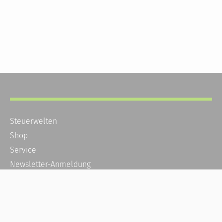
Steuerwelten
Shop
Service
Newsletter-Anmeldung
Alle News
Steuererklärung Online
Referenz