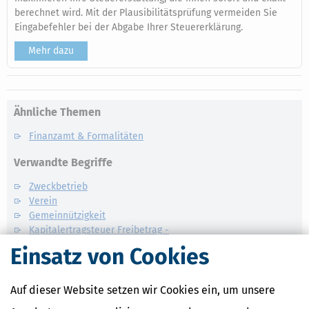
berechnet wird. Mit der Plausibilitätsprüfung vermeiden Sie
Eingabefehler bei der Abgabe Ihrer Steuererklärung.
Mehr dazu
Ähnliche Themen
Finanzamt & Formalitäten
Verwandte Begriffe
Zweckbetrieb
Verein
Gemeinnützigkeit
Kapitalertragsteuer Freibetrag -
Definition und Erklärung
Einsatz von Cookies
CO2-Steuer - Was ist das?
Auf dieser Website setzen wir Cookies ein, um unsere