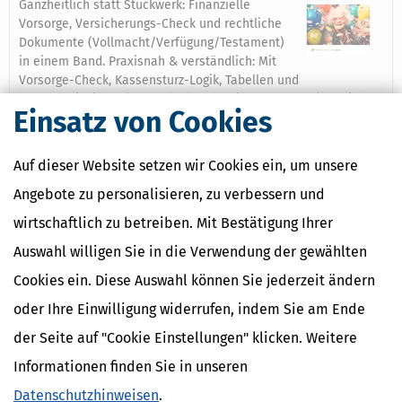
Ganzheitlich statt Stückwerk: Finanzielle
Vorsorge, Versicherungs-Check und rechtliche
Dokumente (Vollmacht/Verfügung/Testament)
in einem Band. Praxisnah & verständlich: Mit
Vorsorge-Check, Kassensturz-Logik, Tabellen und
Rechenbeispielen (Rentenlücke, Inflation, Sparraten). Für jede
Einsatz von Cookies
Lebensphase: Vom Berufseinstieg bis kurz vor dem Ruhestand
– inklusive Strategien für Familien, Beamte und Selbstständige.
Aktuell & belastbar: Mit Zahlenständen und Regeln rund um
Auf dieser Website setzen wir Cookies ein, um unsere
Rente, Steuern sowie Kranken- und Pflegeversicherung.
Angebote zu personalisieren, zu verbessern und
Mehr dazu
wirtschaftlich zu betreiben. Mit Bestätigung Ihrer
Auswahl willigen Sie in die Verwendung der gewählten
Cookies ein. Diese Auswahl können Sie jederzeit ändern
Ähnliche Themen
oder Ihre Einwilligung widerrufen, indem Sie am Ende
Altersvorsorge, Rente & Finanzen
der Seite auf "Cookie Einstellungen" klicken. Weitere
Informationen finden Sie in unseren
Datenschutzhinweisen
.