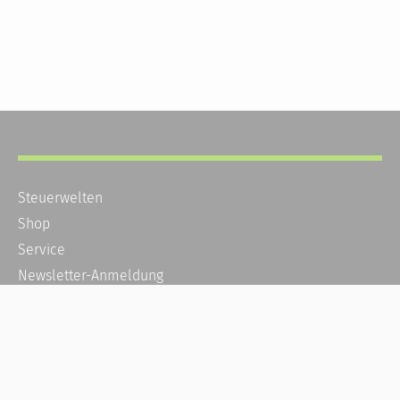
Steuerwelten
Shop
Service
Newsletter-Anmeldung
Alle News
Steuererklärung Online
Referenz
Über uns