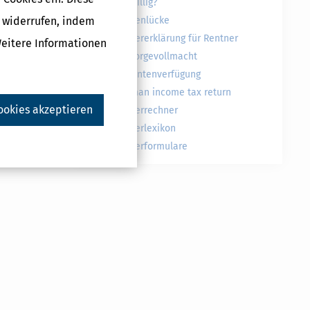
freiwillig?
tion und
g widerrufen, indem
Rentenlücke
Steuererklärung für Rentner
Weitere Informationen
Vorsorgevollmacht
ag -
Patientenverfügung
German income tax return
ookies akzeptieren
Steuerrechner
Steuerlexikon
Steuerformulare