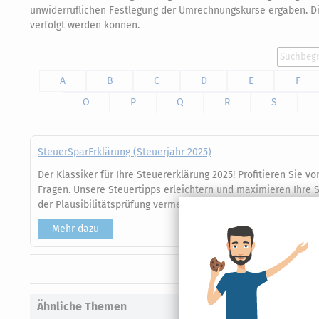
unwiderruflichen Festlegung der Umrechnungskurse ergaben. Di
verfolgt werden können.
A
B
C
D
E
F
O
P
Q
R
S
SteuerSparErklärung (Steuerjahr 2025)
Der Klassiker für Ihre Steuererklärung 2025! Profitieren Sie v
Fragen. Unsere Steuertipps erleichtern und maximieren Ihre S
der Plausibilitätsprüfung vermeiden Sie Eingabefehler bei der
Mehr dazu
Ähnliche Themen