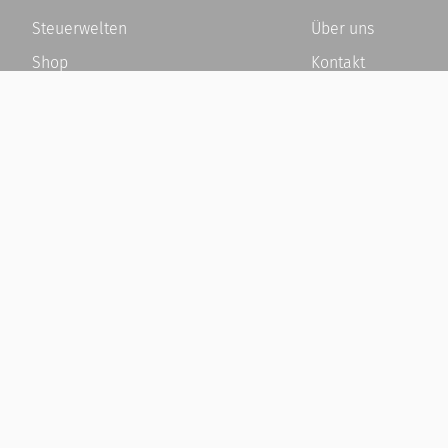
Steuerwelten
Über uns
Shop
Kontakt
Service
Karriere
Newsletter-Anmeldung
Häufige Fragen / F
Alle News
Kundenkonto
Steuererklärung Online
Kundenservice und
Referenz
Vertrag widerrufen