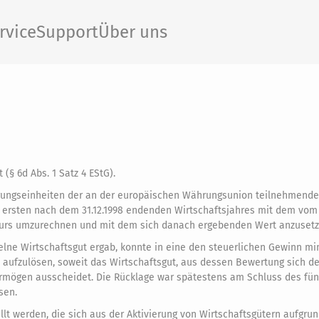
rvice
Support
Über uns
(§ 6d Abs. 1 Satz 4 EStG).
hrungseinheiten der an der europäischen Währungsunion teilnehmend
s ersten nach dem 31.12.1998 endenden Wirtschaftsjahres mit dem vom
kurs umzurechnen und mit dem sich danach ergebenden Wert anzusetz
zelne Wirtschaftsgut ergab, konnte in eine den steuerlichen Gewinn m
aufzulösen, soweit das Wirtschaftsgut, aus dessen Bewertung sich der
ermögen ausscheidet. Die Rücklage war spätestens am Schluss des fü
sen.
lt werden, die sich aus der Aktivierung von Wirtschaftsgütern aufgrun