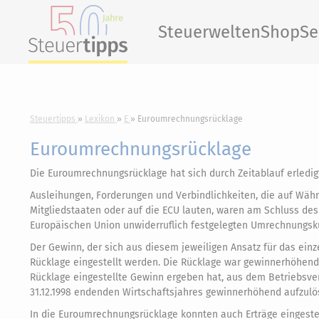
Steuerwelten
Shop
Se
Steuertipps
Lexikon
E
Euroumrechnungsrücklage
Euroumrechnungsrücklage
Die Euroumrechnungsrücklage hat sich durch Zeitablauf erledigt 
Ausleihungen, Forderungen und Verbindlichkeiten, die auf Wä
Mitgliedstaaten oder auf die ECU lauten, waren am Schluss de
Europäischen Union unwiderruflich festgelegten Umrechnungs
Der Gewinn, der sich aus diesem jeweiligen Ansatz für das ein
Rücklage eingestellt werden. Die Rücklage war gewinnerhöhend 
Rücklage eingestellte Gewinn ergeben hat, aus dem Betriebsv
31.12.1998 endenden Wirtschaftsjahres gewinnerhöhend aufzulö
In die Euroumrechnungsrücklage konnten auch Erträge eingestel