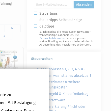
führung
Absenden
Steuertipps
Steuertipps Selbstständige
Geldtipps
N
Ja, ich möchte die kostenlosen Newsletter
#
von Steuertipps abonnieren. Die
Datenschutzhinweise
habe ich gelesen.
Meine Einwilligung kann ich jederzeit durch
Abbestellung des Newsletters widerrufen.
Steuerwelten
Steuerklassen 1, 2, 3, 4, 5 & 6
Steuer: was ist alles absetzbar?
Arbeitszimmer & weitere
Werbungskosten
Kindergeld & Kinderfreibetrag
ote zu
Druckversion
Steuersoftware
ben. Mit Bestätigung
Steuererklärung Pflicht oder
 Cookies ein. Diese