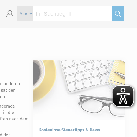
en anderen
 Rat der
en.
indernde
 in die
nften nach dem
Kostenlose Steuertipps & News
d der