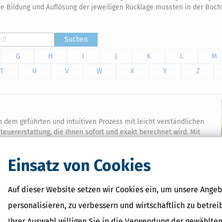
e Bildung und Auflösung der jeweiligen Rücklage mussten in der Buch
Suchen
G
H
I
J
K
L
M
T
U
V
W
X
Y
Z
on dem geführten und intuitiven Prozess mit leicht verständlichen
teuererstattung, die Ihnen sofort und exakt berechnet wird. Mit
 Abgabe Ihrer Steuererklärung.
Einsatz von Cookies
Auf dieser Website setzen wir Cookies ein, um unsere Angeb
personalisieren, zu verbessern und wirtschaftlich zu betrei
Verwandte Begriffe
Ihrer Auswahl willigen Sie in die Verwendung der gewählten