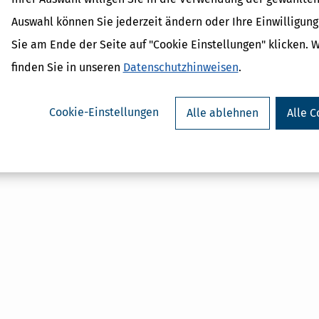
Kapitalertragsteuer - Defini
Auswahl können Sie jederzeit ändern oder Ihre Einwilligun
Erklärung
NACHDiGAL
Sie am Ende der Seite auf "Cookie Einstellungen" klicken. 
Rücklagen
finden Sie in unseren
Datenschutzhinweisen
.
Kapitalertragsteuer Freibetr
Definition und Erklärung
CO2-Steuer - Was ist das?
Cookie-Einstellungen
Alle ablehnen
Alle C