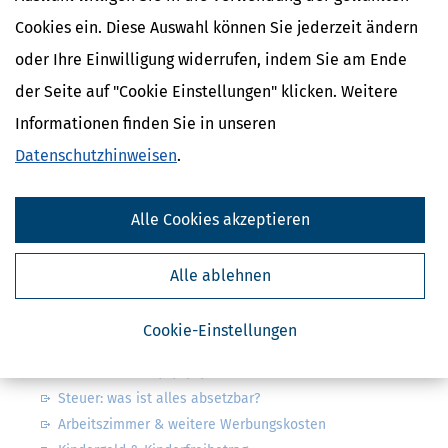
Cookies ein. Diese Auswahl können Sie jederzeit ändern
oder Ihre Einwilligung widerrufen, indem Sie am Ende
Kostenlose Steuertipps & News
der Seite auf "Cookie Einstellungen" klicken. Weitere
Absenden
Informationen finden Sie in unseren
Steuertipps
Datenschutzhinweisen
.
Steuertipps Selbstständige
Geldtipps
Alle Cookies akzeptieren
Ja, ich möchte die kostenlosen Newsletter
von Steuertipps abonnieren. Die
Datenschutzhinweise
habe ich gelesen.
Meine Einwilligung kann ich jederzeit durch
Alle ablehnen
Abbestellung des Newsletters widerrufen.
Cookie-Einstellungen
Steuerwelten
Steuerklassen 1, 2, 3, 4, 5 & 6
Steuer: was ist alles absetzbar?
Arbeitszimmer & weitere Werbungskosten