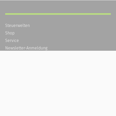
Steuerwelten
Shop
Service
Newsletter-Anmeldung
Alle News
Steuererklärung Online
Referenz
Über uns
Kontakt
Karriere
Häufige Fragen / FAQ
Kundenkonto