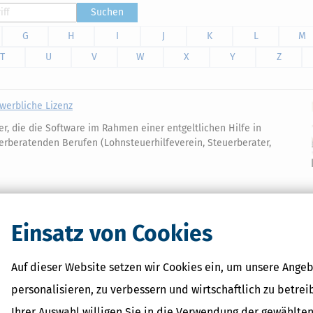
Suchen
G
H
I
J
K
L
M
T
U
V
W
X
Y
Z
ewerbliche Lizenz
der, die die Software im Rahmen einer entgeltlichen Hilfe in
erberatenden Berufen (Lohnsteuerhilfeverein, Steuerberater,
Einsatz von Cookies
Verwandte Begriffe
Auf dieser Website setzen wir Cookies ein, um unsere Angeb
Künstlersozialabgabe
personalisieren, zu verbessern und wirtschaftlich zu betrei
Arbeitgeberpflichten
Ihrer Auswahl willigen Sie in die Verwendung der gewählten
Fürsorgepflicht