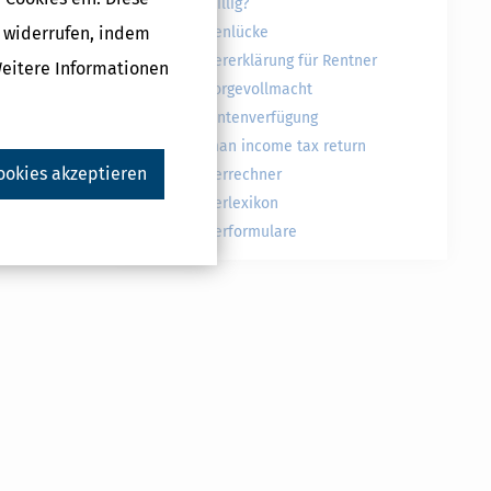
freiwillig?
g widerrufen, indem
Rentenlücke
Steuererklärung für Rentner
Weitere Informationen
Vorsorgevollmacht
Patientenverfügung
German income tax return
ookies akzeptieren
Steuerrechner
Steuerlexikon
Steuerformulare