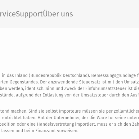
rvice
Support
Über uns
n in das Inland (Bundesrepublik Deutschland). Bemessungsgrundlage f
ührten Gegenstandes. Der anzuwendende Steuersatz ist mit den Umsat
ben werden, identisch. Sinn und Zweck der Einfuhrumsatzsteuer ist di
nstände, aufgrund der Entlastung von der Umsatzsteuer durch den Ausf
tend machen. Sind sie selbst Importeure müssen sie per zollamtlich
 entrichtet haben. Hat der Unternehmer, der die Ware für seine unte
Spedition oder eine Handelsvertretung importiert, muss er sich den Za
n lassen und beim Finanzamt vorweisen.