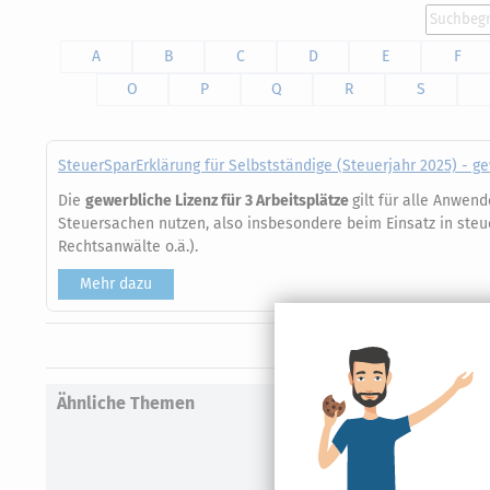
A
B
C
D
E
F
O
P
Q
R
S
SteuerSparErklärung für Selbstständige (Steuerjahr 2025) - g
Die
gewerbliche Lizenz für 3 Arbeitsplätze
gilt für alle Anwen
Steuersachen nutzen, also insbesondere beim Einsatz in steu
Rechtsanwälte o.ä.).
Mehr dazu
Ähnliche Themen