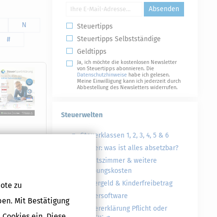
Absenden
N
Steuertipps
Steuertipps Selbstständige
#
Geldtipps
Ja, ich möchte die kostenlosen Newsletter
von Steuertipps abonnieren. Die
Datenschutzhinweise
habe ich gelesen.
Meine Einwilligung kann ich jederzeit durch
Abbestellung des Newsletters widerrufen.
Steuerwelten
Steuerklassen 1, 2, 3, 4, 5 & 6
Steuer: was ist alles absetzbar?
Druckversion
Arbeitszimmer & weitere
Werbungskosten
Kindergeld & Kinderfreibetrag
ote zu
Steuersoftware
ben. Mit Bestätigung
Steuererklärung Pflicht oder
 Cookies ein. Diese