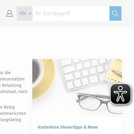
ür die
zsteuersätzen
e Belastung
uhrstaat, noch
em Beleg
rnehmerischen
hlungsbeleg
Kostenlose Steuertipps & News