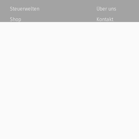
Steuerwelten
Über uns
Shop
Kontakt
Service
Karriere
Newsletter-Anmeldung
Häufige Fragen / F
Alle News
Kundenkonto
Steuererklärung Online
Kundenservice und
Referenz
Vertrag widerrufen