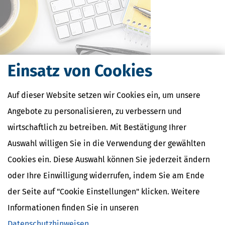
Einsatz von Cookies
Auf dieser Website setzen wir Cookies ein, um unsere
Kostenlose Steuertipps & News
Angebote zu personalisieren, zu verbessern und
Absenden
wirtschaftlich zu betreiben. Mit Bestätigung Ihrer
Steuertipps
Auswahl willigen Sie in die Verwendung der gewählten
Steuertipps Selbstständige
Cookies ein. Diese Auswahl können Sie jederzeit ändern
Geldtipps
oder Ihre Einwilligung widerrufen, indem Sie am Ende
Ja, ich möchte die kostenlosen Newsletter
von Steuertipps abonnieren. Die
der Seite auf "Cookie Einstellungen" klicken. Weitere
Datenschutzhinweise
habe ich gelesen.
Meine Einwilligung kann ich jederzeit durch
Abbestellung des Newsletters widerrufen.
Informationen finden Sie in unseren
Datenschutzhinweisen
.