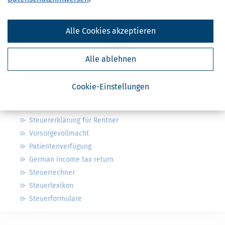
Steuerwelten
Steuerklassen 1, 2, 3, 4, 5 & 6
Alle Cookies akzeptieren
Steuer: was ist alles absetzbar?
Arbeitszimmer & weitere Werbungskosten
Alle ablehnen
Kindergeld & Kinderfreibetrag
Steuersoftware
Cookie-Einstellungen
Steuererklärung Pflicht oder freiwillig?
Rentenlücke
Steuererklärung für Rentner
Vorsorgevollmacht
Patientenverfügung
German income tax return
Steuerrechner
Steuerlexikon
Steuerformulare