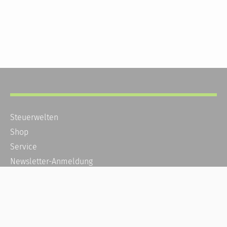
Steuerwelten
Shop
Service
Newsletter-Anmeldung
Alle News
Steuererklärung Online
Referenz