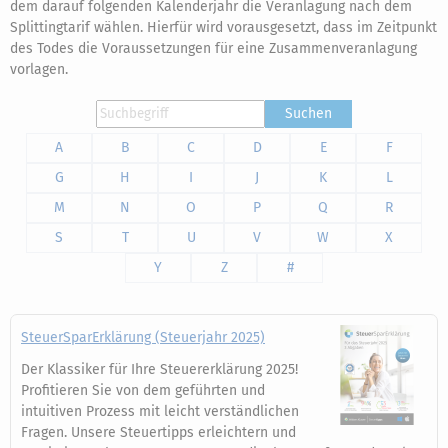
dem darauf folgenden Kalenderjahr die Veranlagung nach dem
Splittingtarif wählen. Hierfür wird vorausgesetzt, dass im Zeitpunkt
des Todes die Voraussetzungen für eine Zusammenveranlagung
vorlagen.
Suchen
A
B
C
D
E
F
G
H
I
J
K
L
M
N
O
P
Q
R
S
T
U
V
W
X
Y
Z
#
SteuerSparErklärung (Steuerjahr 2025)
Der Klassiker für Ihre Steuererklärung 2025!
Profitieren Sie von dem geführten und
intuitiven Prozess mit leicht verständlichen
Fragen. Unsere Steuertipps erleichtern und