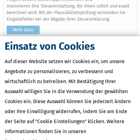
maximieren Ihre Steuererstattung, die Ihnen sofort und exakt
berechnet wird. Mit der Plausibilitätsprüfung vermeiden Sie
Eingabefehler bei der Abgabe Ihrer Steuererklärung.
Mehr dazu
Einsatz von Cookies
Ähnliche Themen
Auf dieser Website setzen wir Cookies ein, um unsere
Eltern, Familie & Ehe
Angebote zu personalisieren, zu verbessern und
Verwandte Begriffe
wirtschaftlich zu betreiben. Mit Bestätigung Ihrer
Auswahl willigen Sie in die Verwendung der gewählten
Einkommensteuer
Ehegattenveranlagung
Cookies ein. Diese Auswahl können Sie jederzeit ändern
Care Arbeit
oder Ihre Einwilligung widerrufen, indem Sie am Ende
Ehegattenunterhalt
Zusammenveranlagung
der Seite auf "Cookie Einstellungen" klicken. Weitere
Informationen finden Sie in unseren