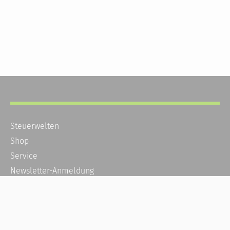
Steuerwelten
Shop
Service
Newsletter-Anmeldung
Alle News
Steuererklärung Online
Referenz