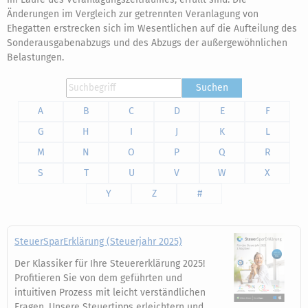
Änderungen im Vergleich zur getrennten Veranlagung von
Ehegatten erstrecken sich im Wesentlichen auf die Aufteilung des
Sonderausgabenabzugs und des Abzugs der außergewöhnlichen
Belastungen.
Suchen
A
B
C
D
E
F
G
H
I
J
K
L
M
N
O
P
Q
R
S
T
U
V
W
X
Y
Z
#
SteuerSparErklärung (Steuerjahr 2025)
Der Klassiker für Ihre Steuererklärung 2025!
Profitieren Sie von dem geführten und
intuitiven Prozess mit leicht verständlichen
Fragen. Unsere Steuertipps erleichtern und