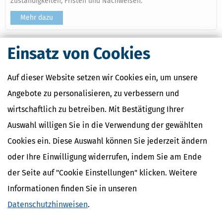
Zuständigkeiten, Fristen und Nachweisen.
Mehr dazu
Einsatz von Cookies
Ähnliche Themen
Auf dieser Website setzen wir Cookies ein, um unsere
Eltern, Familie & Ehe
Angebote zu personalisieren, zu verbessern und
Verwandte Begriffe
wirtschaftlich zu betreiben. Mit Bestätigung Ihrer
Einkommensteuer
Auswahl willigen Sie in die Verwendung der gewählten
Ehegattenunterhalt
Eheähnliche Lebensgemeinschaft
Cookies ein. Diese Auswahl können Sie jederzeit ändern
Ehegattenarbeitsverhältnis
oder Ihre Einwilligung widerrufen, indem Sie am Ende
der Seite auf "Cookie Einstellungen" klicken. Weitere
Informationen finden Sie in unseren
Datenschutzhinweisen
.