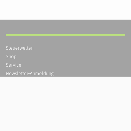
Steuerwelten
Shop
Service
Newsletter-Anmeldung
Alle News
Steuererklärung Online
Referenz
Über uns
Kontakt
Karriere