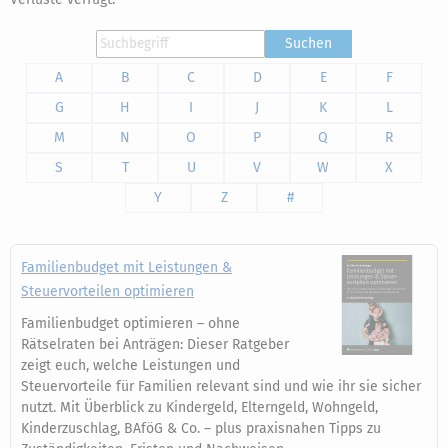
Suchen
A
B
C
D
E
F
G
H
I
J
K
L
M
N
O
P
Q
R
S
T
U
V
W
X
Y
Z
#
Familienbudget mit Leistungen &
Steuervorteilen optimieren
Familienbudget optimieren – ohne
Rätselraten bei Anträgen: Dieser Ratgeber
zeigt euch, welche Leistungen und
Steuervorteile für Familien relevant sind und wie ihr sie sicher
nutzt. Mit Überblick zu Kindergeld, Elterngeld, Wohngeld,
Kinderzuschlag, BAföG & Co. – plus praxisnahen Tipps zu