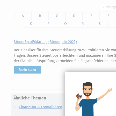
A
B
C
D
E
F
O
P
Q
R
S
SteuerSparErklärung (Steuerjahr 2025)
Der Klassiker für Ihre Steuererklärung 2025! Profitieren Sie v
Fragen. Unsere Steuertipps erleichtern und maximieren Ihre S
der Plausibilitätsprüfung vermeiden Sie Eingabefehler bei der
Mehr dazu
Ähnliche Themen
Finanzamt & Formalitäten