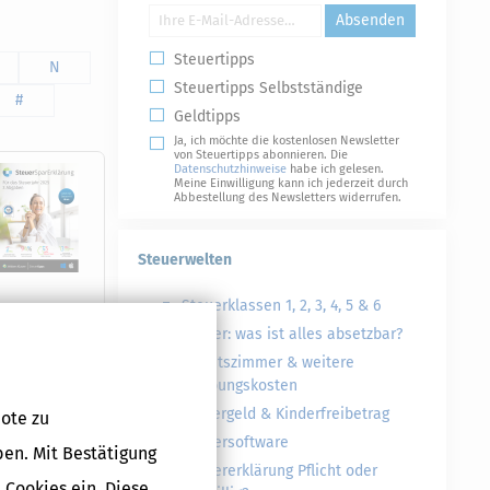
Absenden
Steuertipps
N
Steuertipps Selbstständige
#
Geldtipps
Ja, ich möchte die kostenlosen Newsletter
von Steuertipps abonnieren. Die
Datenschutzhinweise
habe ich gelesen.
Meine Einwilligung kann ich jederzeit durch
Abbestellung des Newsletters widerrufen.
Steuerwelten
Steuerklassen 1, 2, 3, 4, 5 & 6
Steuer: was ist alles absetzbar?
Druckversion
Arbeitszimmer & weitere
Werbungskosten
Kindergeld & Kinderfreibetrag
ote zu
Steuersoftware
ben. Mit Bestätigung
Steuererklärung Pflicht oder
 Cookies ein. Diese