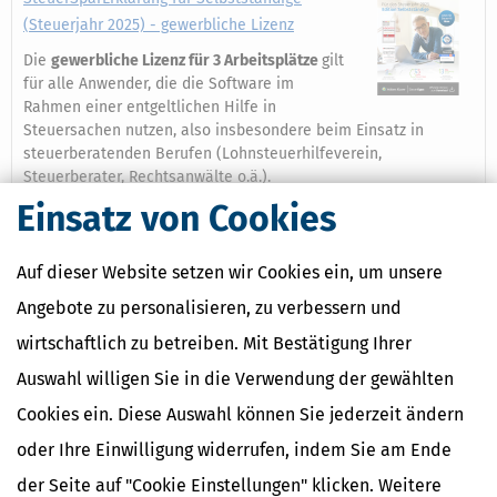
(Steuerjahr 2025) - gewerbliche Lizenz
Die
gewerbliche Lizenz für 3 Arbeitsplätze
gilt
für alle Anwender, die die Software im
Rahmen einer entgeltlichen Hilfe in
Steuersachen nutzen, also insbesondere beim Einsatz in
steuerberatenden Berufen (Lohnsteuerhilfeverein,
Steuerberater, Rechtsanwälte o.ä.).
Einsatz von Cookies
Mehr dazu
Auf dieser Website setzen wir Cookies ein, um unsere
Angebote zu personalisieren, zu verbessern und
Ähnliche Themen
wirtschaftlich zu betreiben. Mit Bestätigung Ihrer
Selbstständigkeit
Auswahl willigen Sie in die Verwendung der gewählten
Verwandte Begriffe
Cookies ein. Diese Auswahl können Sie jederzeit ändern
Vorsteuerabzug
oder Ihre Einwilligung widerrufen, indem Sie am Ende
Vorsteuer
Umsatzsteuer
der Seite auf "Cookie Einstellungen" klicken. Weitere