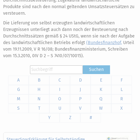
Durchschnittsbesteuerung. Zugekaufte landwirtschaftliche
Produkte sind nach den normal geltenden Umsatzsteuersätzen zu
versteuern.
Die Lieferung von selbst erzeugten landwirtschaftlichen
Erzeugnissen unterliegt auch dann noch der Besteuerung nach
Durchschnittssätzen gemäß § 24 UStG, wenn sie nach der Aufgabe
des landwirtschaftlichen Betriebs erfolgt
(Bundesfinanzhof,
Urteil
vom 19.11.2009, V R 16/08; Bundesfinanzministerium, Schreiben
vom 15.3.2010, 0IV D 2 – S 7410/07/10015).
Suchen
A
B
C
D
E
F
G
H
I
J
K
L
M
N
O
P
Q
R
S
T
U
V
W
X
Y
Z
#
SteuerSparErklärung für Selbstständige