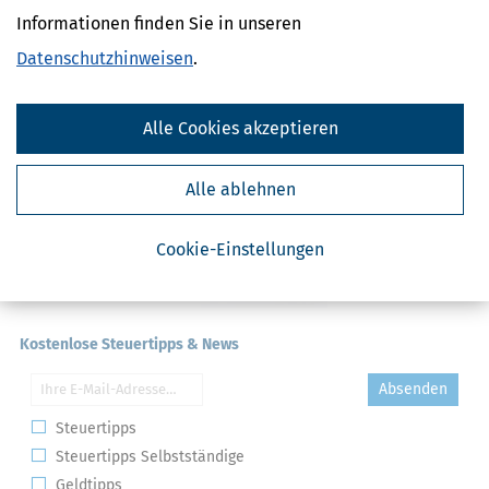
Umsatzsteuer / Bemessungsgrundlage
Informationen finden Sie in unseren
Umsatzsteuer / Durchschnittssätze
Datenschutzhinweisen
.
Alle Cookies akzeptieren
Alle ablehnen
Cookie-Einstellungen
Kostenlose Steuertipps & News
Absenden
Steuertipps
Steuertipps Selbstständige
Geldtipps