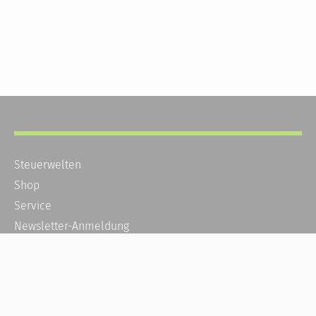
Steuerwelten
Shop
Service
Newsletter-Anmeldung
Alle News
Steuererklärung Online
Referenz