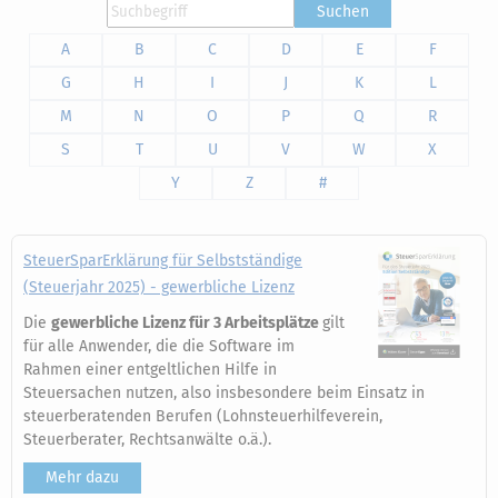
Suchen
A
B
C
D
E
F
G
H
I
J
K
L
M
N
O
P
Q
R
S
T
U
V
W
X
Y
Z
#
SteuerSparErklärung für Selbstständige
(Steuerjahr 2025) - gewerbliche Lizenz
Die
gewerbliche Lizenz für 3 Arbeitsplätze
gilt
für alle Anwender, die die Software im
Rahmen einer entgeltlichen Hilfe in
Steuersachen nutzen, also insbesondere beim Einsatz in
steuerberatenden Berufen (Lohnsteuerhilfeverein,
Steuerberater, Rechtsanwälte o.ä.).
Mehr dazu