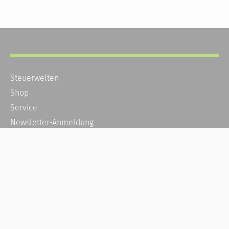
Steuerwelten
Shop
Service
Newsletter-Anmeldung
Alle News
Steuererklärung Online
Referenz
Über uns
Kontakt
Karriere