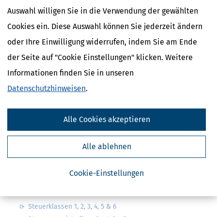
Auswahl willigen Sie in die Verwendung der gewählten
Cookies ein. Diese Auswahl können Sie jederzeit ändern
oder Ihre Einwilligung widerrufen, indem Sie am Ende
der Seite auf "Cookie Einstellungen" klicken. Weitere
Kostenlose Steuertipps & News
Informationen finden Sie in unseren
Absenden
Datenschutzhinweisen
.
Steuertipps
Steuertipps Selbstständige
Alle Cookies akzeptieren
Geldtipps
Ja, ich möchte die kostenlosen Newsletter
von Steuertipps abonnieren. Die
Alle ablehnen
Datenschutzhinweise
habe ich gelesen.
Meine Einwilligung kann ich jederzeit durch
Abbestellung des Newsletters widerrufen.
Cookie-Einstellungen
Steuerwelten
Steuerklassen 1, 2, 3, 4, 5 & 6