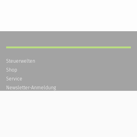
Steuerwelten
Shop
Service
Newsletter-Anmeldung
Alle News
Steuererklärung Online
Referenz
Über uns
Kontakt