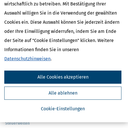
wirtschaftlich zu betreiben. Mit Bestätigung Ihrer
Auswahl willigen Sie in die Verwendung der gewählten
Cookies ein. Diese Auswahl können Sie jederzeit ändern
oder Ihre Einwilligung widerrufen, indem Sie am Ende
der Seite auf "Cookie Einstellungen" klicken. Weitere
Kostenlose Steuertipps & News
Informationen finden Sie in unseren
Datenschutzhinweisen
.
Absenden
Steuertipps
Alle Cookies akzeptieren
Steuertipps Selbstständige
Geldtipps
Ja, ich möchte die kostenlosen Newsletter
Alle ablehnen
von Steuertipps abonnieren. Die
Datenschutzhinweise
habe ich gelesen.
Meine Einwilligung kann ich jederzeit durch
Abbestellung des Newsletters widerrufen.
Cookie-Einstellungen
Steuerwelten