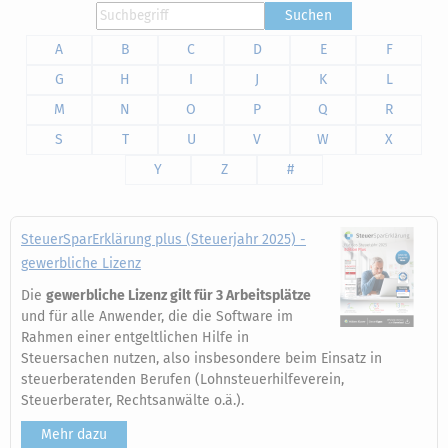
Suchen
A
B
C
D
E
F
G
H
I
J
K
L
M
N
O
P
Q
R
S
T
U
V
W
X
Y
Z
#
SteuerSparErklärung plus (Steuerjahr 2025) -
gewerbliche Lizenz
Die
gewerbliche Lizenz gilt für 3 Arbeitsplätze
und für alle Anwender, die die Software im
Rahmen einer entgeltlichen Hilfe in
Steuersachen nutzen, also insbesondere beim Einsatz in
steuerberatenden Berufen (Lohnsteuerhilfeverein,
Steuerberater, Rechtsanwälte o.ä.).
Mehr dazu