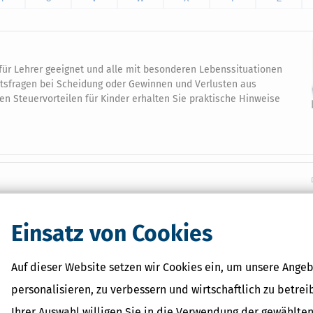
 für Lehrer geeignet und alle mit besonderen Lebenssituationen
ltsfragen bei Scheidung oder Gewinnen und Verlusten aus
n Steuervorteilen für Kinder erhalten Sie praktische Hinweise
Verwandte Begriffe
Einsatz von Cookies
Kapitalertragsteuer - Defini
Erklärung
Auf dieser Website setzen wir Cookies ein, um unsere Angeb
NACHDiGAL
Prämien
personalisieren, zu verbessern und wirtschaftlich zu betrei
Kapitalertragsteuer Freibetr
Ihrer Auswahl willigen Sie in die Verwendung der gewählten
Definition und Erklärung