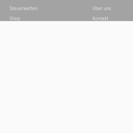
Steuerwelten
Über uns
Shop
Kontakt
Service
Karriere
Newsletter-Anmeldung
Häufige Fragen / F
Alle News
Kundenkonto
Steuererklärung Online
Kundenservice und
Referenz
Vertrag widerrufen