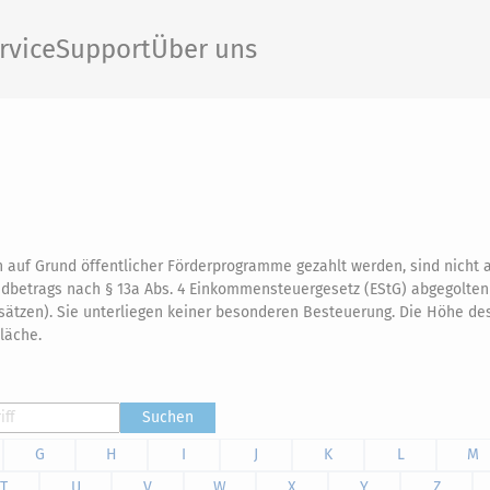
rvice
Support
Über uns
en auf Grund öffentlicher Förderprogramme gezahlt werden, sind nicht 
betrags nach § 13a Abs. 4 Einkommensteuergesetz (EStG) abgegolten 
sätzen). Sie unterliegen keiner besonderen Besteuerung. Die Höhe de
läche.
Suchen
G
H
I
J
K
L
M
T
U
V
W
X
Y
Z