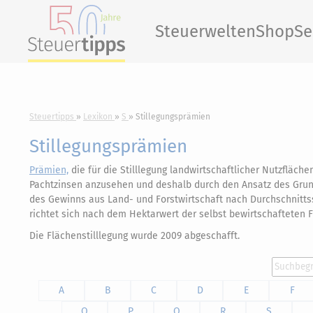
Steuerwelten
Shop
Se
Steuertipps
Lexikon
S
Stillegungsprämien
Stillegungsprämien
Prämien,
die für die Stilllegung landwirtschaftlicher Nutzfläch
Pachtzinsen anzusehen und deshalb durch den Ansatz des Grund
des Gewinns aus Land- und Forstwirtschaft nach Durchschnitts
richtet sich nach dem Hektarwert der selbst bewirtschafteten F
Die Flächenstilllegung wurde 2009 abgeschafft.
A
B
C
D
E
F
O
P
Q
R
S