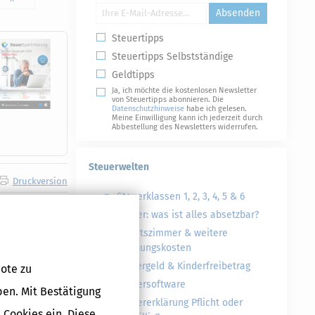
Absenden
Steuertipps
Steuertipps Selbstständige
Geldtipps
Ja, ich möchte die kostenlosen Newsletter
von Steuertipps abonnieren. Die
Datenschutzhinweise
habe ich gelesen.
Meine Einwilligung kann ich jederzeit durch
Abbestellung des Newsletters widerrufen.
Steuerwelten
Druckversion
Steuerklassen 1, 2, 3, 4, 5 & 6
Steuer: was ist alles absetzbar?
Arbeitszimmer & weitere
tion und
Werbungskosten
Kindergeld & Kinderfreibetrag
ote zu
Steuersoftware
ben. Mit Bestätigung
ag -
Steuererklärung Pflicht oder
 Cookies ein. Diese