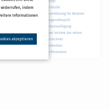
freiwillig?
g widerrufen, indem
Rentenlücke
Steuererklärung für Rentner
Weitere Informationen
Vorsorgevollmacht
Patientenverfügung
German income tax return
ookies akzeptieren
Steuerrechner
Steuerlexikon
Steuerformulare