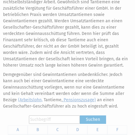
nichtselbstständiger Arbeit. Gewöhnlich sind Tantiemen eine
zusätzliche Vergütung für Geschäftsführer einer GmbH. In der
betrieblichen Praxis werden Umsatztantiemen sowie
Gewinntantiemen gezahlt. Werden Umsatztantiemen an einen
Gesellschafter-Geschäftsführer gezahlt, kann dies zu einer
verdeckten Gewinnausschüttung führen. Denn hier prüft das
Finanzamt sehr kritisch, ob diese Tantieme auch einen
Geschäftsführer, der nicht an der GmbH beteiligt ist, gezahlt
worden wäre. Zudem wird die Ansicht vertreten, dass
Umsatztantiemen der Gesellschaft keinen Vorteil bringen, da ein
höherer Umsatz noch lange keinen höheren Gewinn garantiert.
Demgegenüber sind Gewinntantiemen unbedenklicher. Jedoch
kann auch bei einer Gewinntantieme eine verdeckte
Gewinnausschüttung vorliegen, wenn nur eine Gewinntantieme
und kein Gehalt vereinbart werden oder wenn die Summe aller
Bezüge
(Arbeitslohn,
Tantieme,
Pensionszusage)
an einen
Gesellschafter-Geschäftsführer als zu hoch eingestuft wird.
Suchen
A
B
C
D
E
F