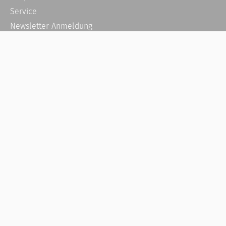
Service
Newsletter-Anmeldung
Alle News
Steuererklärung Online
Referenz
Über uns
Kontakt
Karriere
Häufige Fragen / FAQ
Kundenkonto
Kundenservice und Support
Vertrag widerrufen
Impressum
AGB