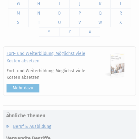
G
H
I
J
K
L
M
N
O
P
Q
R
S
T
U
V
W
X
Y
Z
#
Fort- und Weiterbildung: Möglichst viele
Kosten absetzen
Fort- und Weiterbildung: Möglichst viele
Kosten absetzen
Mehr dazu
Ähnliche Themen
Beruf & Ausbildung
Verwandte Begriffe